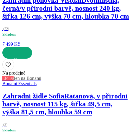
Zahradní pohovka Vistdal
Dvoumístná,
černá/v přírodní barvě, nosnost 240 kg,
šířka 126 cm, výška 70 cm, hloubka 70 cm
(
22
)
Skladem
7 499 Kč
DO KOŠÍKU
Na prodejně
-34 %
Jen na Bonami
Bonami Essentials
Zahradní židle Sofia
Ratanová, v přírodní
barvě, nosnost 115 kg, šířka 49,5 cm,
výška 81,5 cm, hloubka 59 cm
(
3
)
Skladem