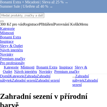
Bonami Extra × Micadoni |
Sleva až 25 % →
Summer Sale |
Ušetřete až 40 % →
300 Kč pro vás
Registrace
Přihlášení
Porovnání
Košík
Menu
Kategorie
Místnosti
Bonami Extra
Inspirace
Slevy & Outlet
Návrh interiéru
Novinky
Premium značky
Pro profesionály
Kategorie
Místnosti
Bonami Extra
Inspirace
Slevy &
Outlet
Návrh interiéru
Novinky
Premium značky
Domů
Kategorie
Zahrada
Zahradní
...
Zahradní
nábytek
Zahradní sezení
Zahradní sezení
nábytek
Zahradní
sezení
Zahradní sezení v přírodní
barvě