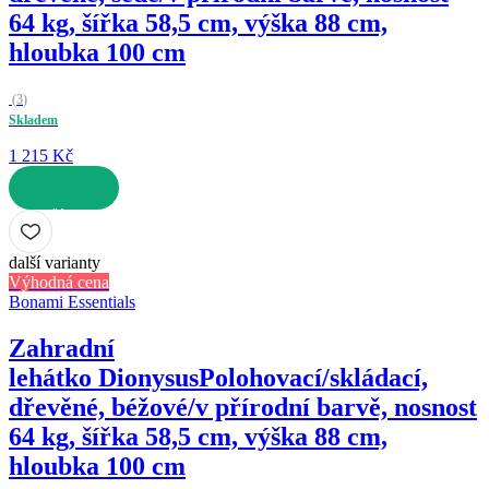
64 kg, šířka 58,5 cm, výška 88 cm,
hloubka 100 cm
(
3
)
Skladem
1 215 Kč
DO KOŠÍKU
další varianty
Výhodná cena
Bonami Essentials
Zahradní
lehátko Dionysus
Polohovací/skládací,
dřevěné, béžové/v přírodní barvě, nosnost
64 kg, šířka 58,5 cm, výška 88 cm,
hloubka 100 cm