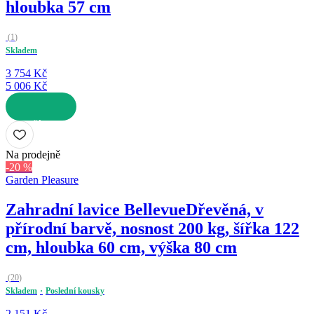
hloubka 57 cm
(
1
)
Skladem
3 754 Kč
5 006 Kč
DO KOŠÍKU
Na prodejně
-20 %
Garden Pleasure
Zahradní lavice Bellevue
Dřevěná, v
přírodní barvě, nosnost 200 kg, šířka 122
cm, hloubka 60 cm, výška 80 cm
(
20
)
Skladem
Poslední kousky
2 151 Kč