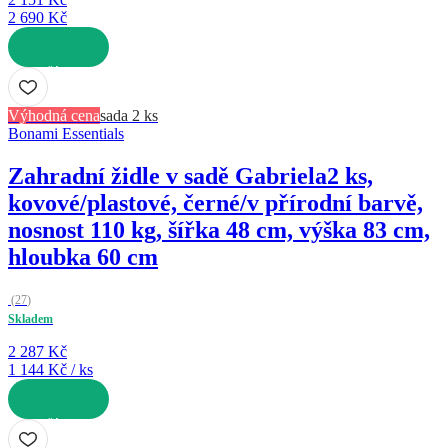
2 690 Kč
DO KOŠÍKU
Výhodná cena
sada 2 ks
Bonami Essentials
Zahradní židle v sadě Gabriela
2 ks,
kovové/plastové, černé/v přírodní barvě,
nosnost 110 kg, šířka 48 cm, výška 83 cm,
hloubka 60 cm
(
27
)
Skladem
2 287 Kč
1 144 Kč / ks
DO KOŠÍKU