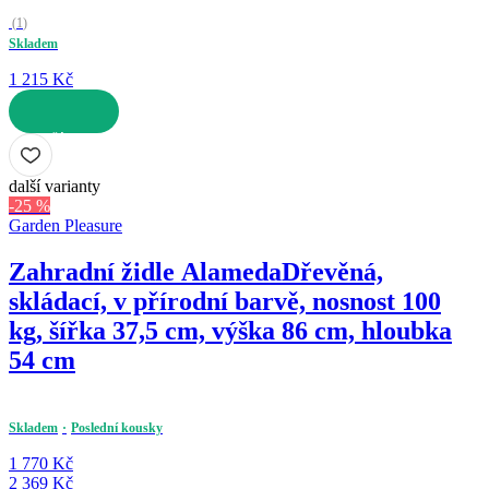
(
1
)
Skladem
1 215 Kč
DO KOŠÍKU
další varianty
-25 %
Garden Pleasure
Zahradní židle Alameda
Dřevěná,
skládací, v přírodní barvě, nosnost 100
kg, šířka 37,5 cm, výška 86 cm, hloubka
54 cm
Skladem
Poslední kousky
1 770 Kč
2 369 Kč