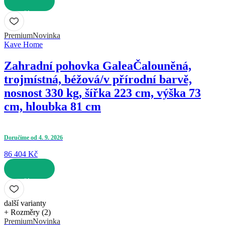
DO KOŠÍKU
Premium
Novinka
Kave Home
Zahradní pohovka Galea
Čalouněná,
trojmístná, béžová/v přírodní barvě,
nosnost 330 kg, šířka 223 cm, výška 73
cm, hloubka 81 cm
Doručíme od 4. 9. 2026
86 404 Kč
DO KOŠÍKU
další varianty
+ Rozměry (2)
Premium
Novinka