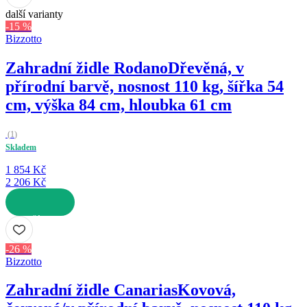
další varianty
-15 %
Bizzotto
Zahradní židle Rodano
Dřevěná, v
přírodní barvě, nosnost 110 kg, šířka 54
cm, výška 84 cm, hloubka 61 cm
(
1
)
Skladem
1 854 Kč
2 206 Kč
DO KOŠÍKU
-26 %
Bizzotto
Zahradní židle Canarias
Kovová,