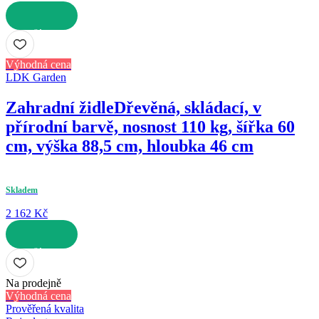
DO KOŠÍKU
Výhodná cena
LDK Garden
Zahradní židle
Dřevěná, skládací, v
přírodní barvě, nosnost 110 kg, šířka 60
cm, výška 88,5 cm, hloubka 46 cm
Skladem
2 162 Kč
DO KOŠÍKU
Na prodejně
Výhodná cena
Prověřená kvalita