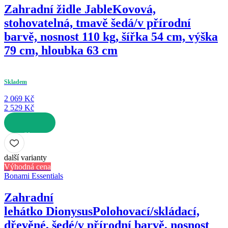
Zahradní židle Jable
Kovová,
stohovatelná, tmavě šedá/v přírodní
barvě, nosnost 110 kg, šířka 54 cm, výška
79 cm, hloubka 63 cm
Skladem
2 069 Kč
2 529 Kč
DO KOŠÍKU
další varianty
Výhodná cena
Bonami Essentials
Zahradní
lehátko Dionysus
Polohovací/skládací,
dřevěné, šedé/v přírodní barvě, nosnost