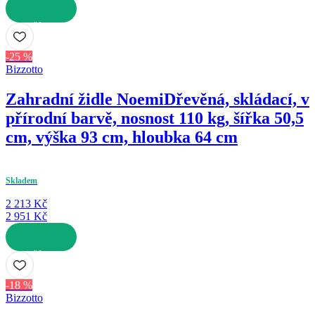
DO KOŠÍKU
-25 %
Bizzotto
Zahradní židle Noemi
Dřevěná, skládací, v
přírodní barvě, nosnost 110 kg, šířka 50,5
cm, výška 93 cm, hloubka 64 cm
Skladem
2 213 Kč
2 951 Kč
DO KOŠÍKU
-18 %
Bizzotto