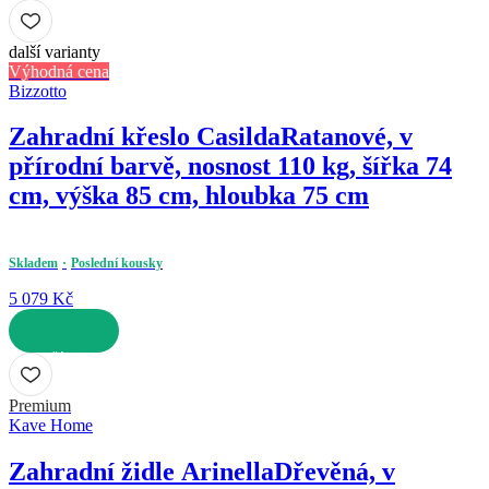
DO KOŠÍKU
další varianty
Výhodná cena
Bizzotto
Zahradní křeslo Casilda
Ratanové, v
přírodní barvě, nosnost 110 kg, šířka 74
cm, výška 85 cm, hloubka 75 cm
Skladem
Poslední kousky
5 079 Kč
DO KOŠÍKU
Premium
Kave Home
Zahradní židle Arinella
Dřevěná, v