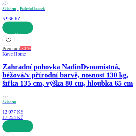
(
3
)
Skladem
Poslední kousek
5 936 Kč
DO KOŠÍKU
Premium
-30 %
Kave Home
Zahradní pohovka Nadin
Dvoumístná,
béžová/v přírodní barvě, nosnost 130 kg,
šířka 135 cm, výška 80 cm, hloubka 65 cm
(
2
)
Skladem
12 077 Kč
17 254 Kč
DO KOŠÍKU