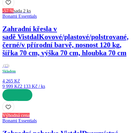
-57 %
sada 2 ks
Bonami Essentials
Zahradní křesla v
sadě Vistdal
Kovové/plastové/polstrované,
černé/v přírodní barvě, nosnost 120 kg,
šířka 70 cm, výška 70 cm, hloubka 70 cm
(
15
)
Skladem
4 265 Kč
9 999 Kč
2 133 Kč / ks
DO KOŠÍKU
Výhodná cena
Bonami Essentials