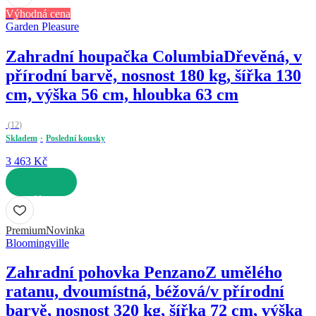
Výhodná cena
Garden Pleasure
Zahradní houpačka Columbia
Dřevěná, v
přírodní barvě, nosnost 180 kg, šířka 130
cm, výška 56 cm, hloubka 63 cm
(
12
)
Skladem
Poslední kousky
3 463 Kč
DO KOŠÍKU
Premium
Novinka
Bloomingville
Zahradní pohovka Penzano
Z umělého
ratanu, dvoumístná, béžová/v přírodní
barvě, nosnost 320 kg, šířka 72 cm, výška