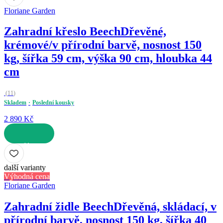
Floriane Garden
Zahradní křeslo Beech
Dřevěné,
krémové/v přírodní barvě, nosnost 150
kg, šířka 59 cm, výška 90 cm, hloubka 44
cm
(
11
)
Skladem
Poslední kousky
2 890 Kč
DO KOŠÍKU
další varianty
Výhodná cena
Floriane Garden
Zahradní židle Beech
Dřevěná, skládací, v
přírodní barvě, nosnost 150 kg, šířka 40