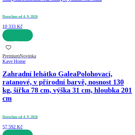
Doručíme od 4. 9. 2026
10 333 Kč
DO KOŠÍKU
Premium
Novinka
Kave Home
Zahradní lehátko Galea
Polohovací,
ratanové, v přírodní barvě, nosnost 130
kg, šířka 78 cm, výška 31 cm, hloubka 201
cm
Doručíme od 4. 9. 2026
57 592 Kč