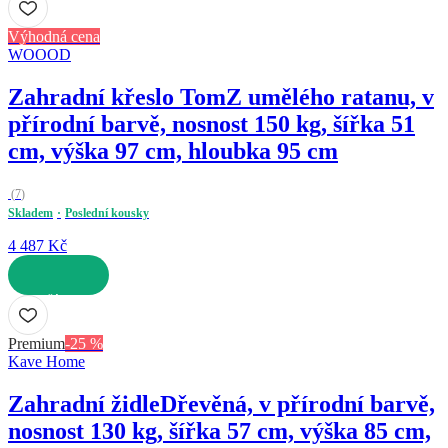
Výhodná cena
WOOOD
Zahradní křeslo Tom
Z umělého ratanu, v
přírodní barvě, nosnost 150 kg, šířka 51
cm, výška 97 cm, hloubka 95 cm
(
7
)
Skladem
Poslední kousky
4 487 Kč
DO KOŠÍKU
Premium
-25 %
Kave Home
Zahradní židle
Dřevěná, v přírodní barvě,
nosnost 130 kg, šířka 57 cm, výška 85 cm,