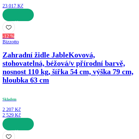
23 017 Kč
DO KOŠÍKU
-12 %
Bizzotto
Zahradní židle Jable
Kovová,
stohovatelná, béžová/v přírodní barvě,
nosnost 110 kg, šířka 54 cm, výška 79 cm,
hloubka 63 cm
Skladem
2 207 Kč
2 529 Kč
DO KOŠÍKU