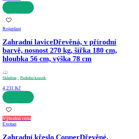
DO KOŠÍKU
Rojaplast
Zahradní lavice
Dřevěná, v přírodní
barvě, nosnost 270 kg, šířka 180 cm,
hloubka 56 cm, výška 78 cm
(
1
)
Skladem
Poslední kousek
4 231 Kč
DO KOŠÍKU
Výhodná cena
Exotan
Zahradní křeslo Copper
Dřevěné,