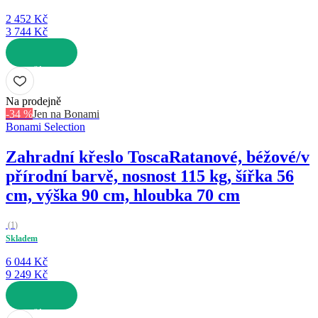
2 452 Kč
3 744 Kč
DO KOŠÍKU
Na prodejně
-34 %
Jen na Bonami
Bonami Selection
Zahradní křeslo Tosca
Ratanové, béžové/v
přírodní barvě, nosnost 115 kg, šířka 56
cm, výška 90 cm, hloubka 70 cm
(
1
)
Skladem
6 044 Kč
9 249 Kč
DO KOŠÍKU