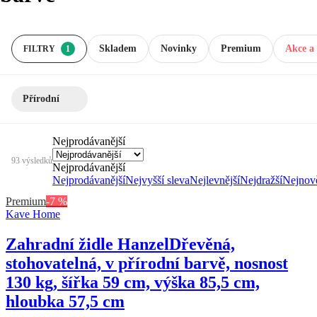
Skladem
Novinky
Premium
Akce a 
FILTRY
1
Přírodní
Nejprodávanější
93 výsledků
Nejprodávanější
Nejprodávanější
Nejvyšší sleva
Nejlevnější
Nejdražší
Nejnově
Premium
-7 %
Kave Home
Zahradní židle Hanzel
Dřevěná,
stohovatelná, v přírodní barvě, nosnost
130 kg, šířka 59 cm, výška 85,5 cm,
hloubka 57,5 cm