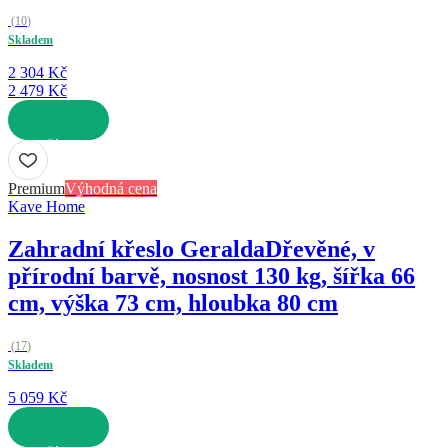
(
10
)
Skladem
2 304 Kč
2 479 Kč
DO KOŠÍKU
Premium
Výhodná cena
Kave Home
Zahradní křeslo Geralda
Dřevěné, v
přírodní barvě, nosnost 130 kg, šířka 66
cm, výška 73 cm, hloubka 80 cm
(
17
)
Skladem
5 059 Kč