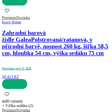
DO KOŠÍKU
Premium
Novinka
Kave Home
Zahradní barová
židle Galea
Polstrovaná/ratanová, v
přírodní barvě, nosnost 260 kg, šířka 58,5
cm, hloubka 54 cm, výška sedáku 75 cm
Doručíme od 4. 9. 2026
18 413 Kč
DO KOŠÍKU
další varianty
+ Výška sedáku (2)
Premium
Novinka