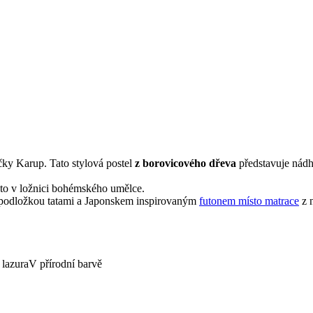
ky Karup. Tato stylová postel
z borovicového dřeva
představuje nád
místo v ložnici bohémského umělce.
s podložkou tatami a Japonskem inspirovaným
futonem místo matrace
z n
 lazura
V přírodní barvě