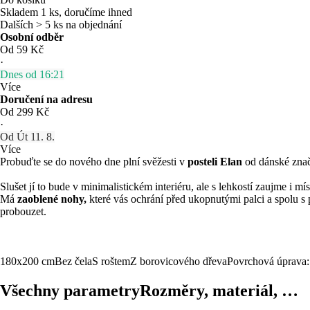
Skladem 1 ks, doručíme ihned
Dalších > 5 ks na objednání
Osobní odběr
Od 59 Kč
·
Dnes od 16:21
Více
Doručení na adresu
Od 299 Kč
·
Od Út 11. 8.
Více
Probuďte se do nového dne plní svěžesti v
posteli Elan
od dánské znač
Slušet jí to bude v minimalistickém interiéru, ale s lehkostí zaujme i 
Má
zaoblené nohy,
které vás ochrání před ukopnutými palci a spolu 
probouzet.
180x200 cm
Bez čela
S roštem
Z borovicového dřeva
Povrchová úprava:
Všechny parametry
Rozměry, materiál, …