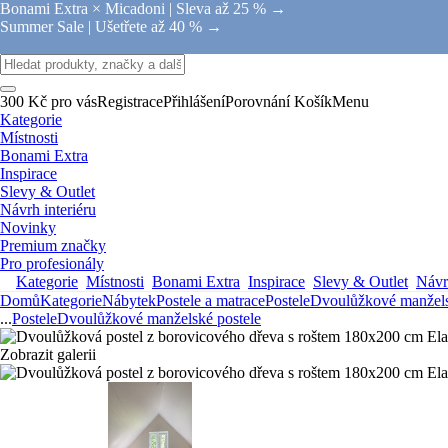
Bonami Extra × Micadoni |
Sleva až 25 % →
Summer Sale |
Ušetřete až 40 % →
300 Kč pro vás
Registrace
Přihlášení
Porovnání
Košík
Menu
Kategorie
Místnosti
Bonami Extra
Inspirace
Slevy & Outlet
Návrh interiéru
Novinky
Premium značky
Pro profesionály
Kategorie
Místnosti
Bonami Extra
Inspirace
Slevy & Outlet
Návrh
Domů
Kategorie
Nábytek
Postele a matrace
Postele
Dvoulůžkové manžels
...
Postele
Dvoulůžkové manželské postele
Zobrazit galerii