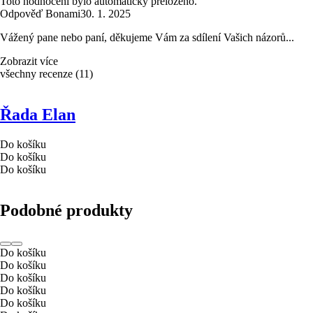
Toto hodnocení bylo automaticky přeloženo.
Odpověď Bonami
30. 1. 2025
Vážený pane nebo paní, děkujeme Vám za sdílení Vašich názorů...
Zobrazit více
všechny recenze
(
11
)
Řada Elan
Do košíku
Do košíku
Do košíku
Podobné produkty
Do košíku
Do košíku
Do košíku
Do košíku
Do košíku