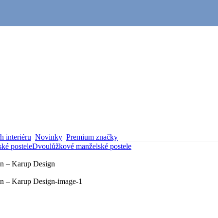
 interiéru
Novinky
Premium značky
ké postele
Dvoulůžkové manželské postele