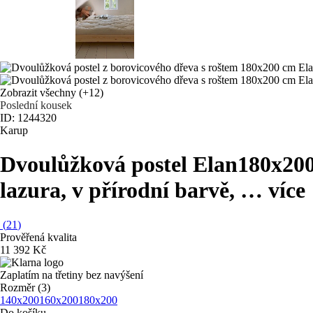
Zobrazit všechny
(+12)
Poslední kousek
ID: 1244320
Karup
Dvoulůžková postel Elan
180x200
lazura, v přírodní barvě
, …
více
(
21
)
Prověřená kvalita
11 392 Kč
Zaplatím na třetiny bez navýšení
Rozměr (3)
140x200
160x200
180x200
Do košíku