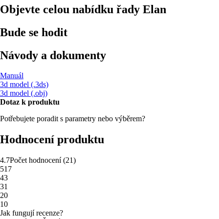
Objevte celou nabídku řady Elan
Bude se hodit
Návody a dokumenty
Manuál
3d model (.3ds)
3d model (.obj)
Dotaz k produktu
Potřebujete poradit s parametry nebo výběrem?
Hodnocení produktu
4.7
Počet hodnocení
(
21
)
5
17
4
3
3
1
2
0
1
0
Jak fungují recenze?