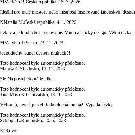
M
Markéta B.
Česká republika
,
15. 7. 2026
Ideální pro malé prostory nebo místnosti inspirované japonským desig
N
Natalia M.
Česká republika
,
4. 1. 2026
Pekne a jednoduche spracovanie. Minimalisticky design. Velmi nizka a
M
Matylda J.
Polsko
,
23. 11. 2023
jednoduchý, super design, praktický!
Toto hodnocení bylo automaticky přeloženo.
Maruša C.
Slovinsko
,
15. 11. 2023
Skvělá postel, dobrá kvalita.
Toto hodnocení bylo automaticky přeloženo.
Jana Maša K.
Chorvatsko
,
19. 9. 2023
Výborná, pevná postel. Jednoduchá montáž. Vypadá hezky.
Toto hodnocení bylo automaticky přeloženo.
Schiopu L.
Rumunsko
,
20. 5. 2023
Efektivní