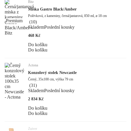
Bitz
Miska Gastro Black/Amber
Polévková, z kameniny, černá/jantarová, 850 ml, ø 18 cm
Premium
(
10
)
Skladem
Poslední kousky
468 Kč
Do košíku
Do košíku
Actona
Konzolový stolek Newcastle
Černý, 35x100 cm, výška 79 cm
(
31
)
Skladem
Poslední kousky
2 834 Kč
Do košíku
Do košíku
Zuiver