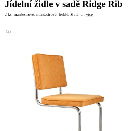
Jídelní židle v sadě Ridge Rib
2 ks, manšestrové, manšestrové, lesklé, žluté
, …
více
(
2
)