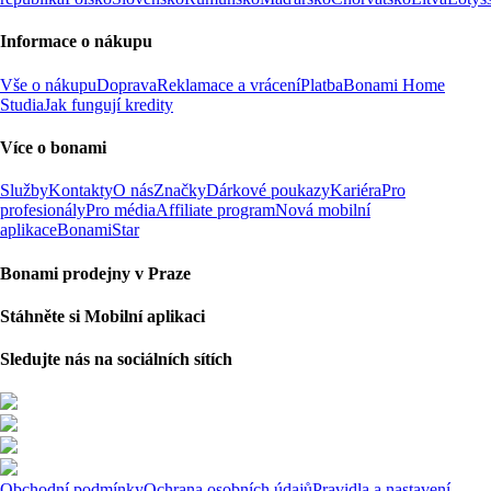
Informace o nákupu
Vše o nákupu
Doprava
Reklamace a vrácení
Platba
Bonami Home
Studia
Jak fungují kredity
Více o bonami
Služby
Kontakty
O nás
Značky
Dárkové poukazy
Kariéra
Pro
profesionály
Pro média
Affiliate program
Nová mobilní
aplikace
BonamiStar
Bonami prodejny v Praze
Stáhněte si Mobilní aplikaci
Sledujte nás na sociálních sítích
Obchodní podmínky
Ochrana osobních údajů
Pravidla a nastavení