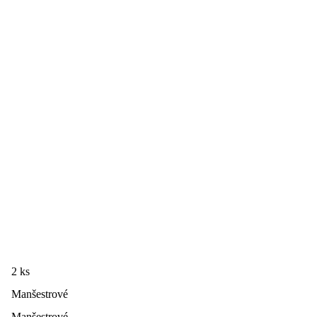
showroom. Tak moc tu mají vlastní nábytek rádi, tak moc mu tu
důvěřují.
2 ks
Manšestrové
Manšestrové