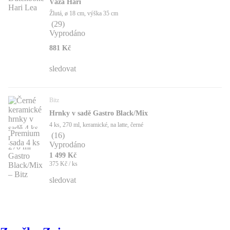
Váza Hari
Žlutá, ø 18 cm, výška 35 cm
(
29
)
Vyprodáno
881 Kč
sledovat
Bitz
Hrnky v sadě Gastro Black/Mix
4 ks, 270 ml, keramické, na latte, černé
Premium
(
16
)
sada 4 ks
Vyprodáno
1 499 Kč
375 Kč / ks
sledovat