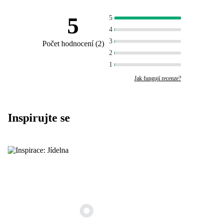
5
5
4
3
Počet hodnocení
(
2
)
2
1
Jak fungují recenze?
Inspirujte se