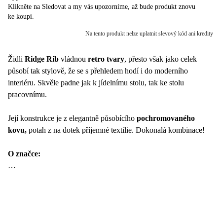
Klikněte na Sledovat a my vás upozorníme, až bude produkt znovu
ke koupi.
Na tento produkt nelze uplatnit slevový kód ani kredity
Židli
Ridge Rib
vládnou
retro tvary
, přesto však jako celek
působí tak stylově, že se s přehledem hodí i do moderního
interiéru. Skvěle padne jak k jídelnímu stolu, tak ke stolu
pracovnímu.
Její konstrukce je z elegantně působícího
pochromovaného
kovu,
potah z na dotek příjemné textilie. Dokonalá kombinace!
O značce:
Zuiver je oblíbená holandská značka, která dokazuje, že spojit
dokonalý design s cenovou dostupností není nemožné. Tým
designérů pracuje v kancelářích, které jsou vybaveny jejich
vlastními kreacemi a které zároveň fungují jako značkový