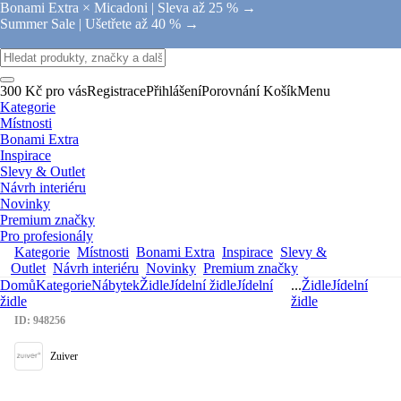
Bonami Extra × Micadoni |
Sleva až 25 % →
Summer Sale |
Ušetřete až 40 % →
300 Kč pro vás
Registrace
Přihlášení
Porovnání
Košík
Menu
Kategorie
Místnosti
Bonami Extra
Inspirace
Slevy & Outlet
Návrh interiéru
Novinky
Premium značky
Pro profesionály
Kategorie
Místnosti
Bonami Extra
Inspirace
Slevy &
Outlet
Návrh interiéru
Novinky
Premium značky
Domů
Kategorie
Nábytek
Židle
Jídelní židle
Jídelní
...
Židle
Jídelní
židle
židle
ID: 948256
Zuiver