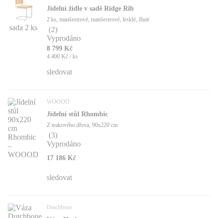
Jídelní židle v sadě Ridge Rib
2 ks, manšestrové, manšestrové, lesklé, žluté
sada 2 ks
(
2
)
Vyprodáno
8 799 Kč
4 400 Kč / ks
sledovat
WOOOD
Jídelní stůl Rhombic
Z teakového dřeva, 90x220 cm
(
3
)
Vyprodáno
17 186 Kč
sledovat
Dutchbone