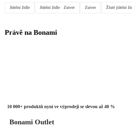
Jídelní židle
Jídelní židle · Zuiver
Zuiver
Žluté jídelní ži
Právě na Bonami
Summer Sale
až -40 %
10 000+ produktů nyní ve výprodeji se slevou až 40 %
Bonami Outlet