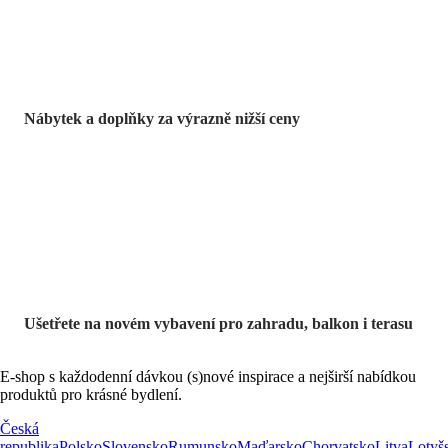
Nábytek a doplňky za výrazně nižší ceny
Zahrada ve slevě
Ušetřete na novém vybavení pro zahradu, balkon i terasu
E-shop s každodenní dávkou (s)nové inspirace a nejširší nabídkou
produktů pro krásné bydlení.
Česká
republika
Polsko
Slovensko
Rumunsko
Maďarsko
Chorvatsko
Litva
Lotyš