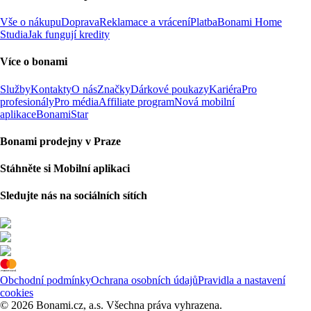
Vše o nákupu
Doprava
Reklamace a vrácení
Platba
Bonami Home
Studia
Jak fungují kredity
Více o bonami
Služby
Kontakty
O nás
Značky
Dárkové poukazy
Kariéra
Pro
profesionály
Pro média
Affiliate program
Nová mobilní
aplikace
BonamiStar
Bonami prodejny v Praze
Stáhněte si Mobilní aplikaci
Sledujte nás na sociálních sítích
Obchodní podmínky
Ochrana osobních údajů
Pravidla a nastavení
cookies
© 2026 Bonami.cz, a.s. Všechna práva vyhrazena.