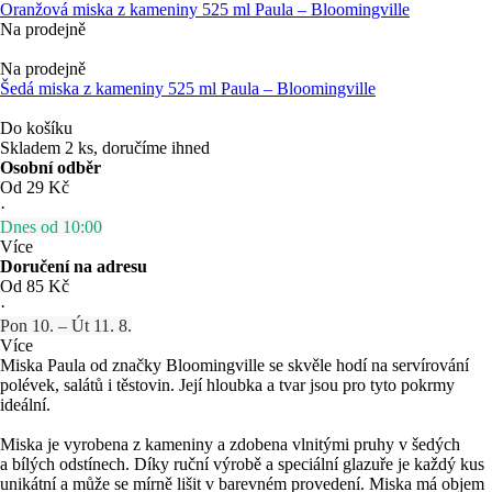
Oranžová miska z kameniny 525 ml Paula – Bloomingville
Na prodejně
Na prodejně
Šedá miska z kameniny 525 ml Paula – Bloomingville
Do košíku
Skladem 2 ks, doručíme ihned
Osobní odběr
Od 29 Kč
·
Dnes od 10:00
Více
Doručení na adresu
Od 85 Kč
·
Pon 10. – Út 11. 8.
Více
Miska Paula od značky Bloomingville se skvěle hodí na servírování
polévek, salátů i těstovin. Její hloubka a tvar jsou pro tyto pokrmy
ideální.
Miska je vyrobena z kameniny a zdobena vlnitými pruhy v šedých
a bílých odstínech. Díky ruční výrobě a speciální glazuře je každý kus
unikátní a může se mírně lišit v barevném provedení. Miska má objem