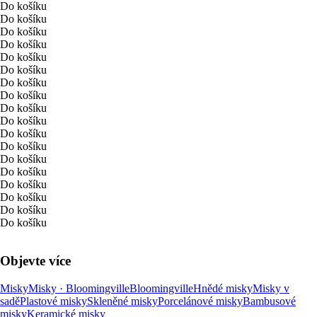
Do košíku
Do košíku
Do košíku
Do košíku
Do košíku
Do košíku
Do košíku
Do košíku
Do košíku
Do košíku
Do košíku
Do košíku
Do košíku
Do košíku
Do košíku
Do košíku
Do košíku
Do košíku
Objevte více
Misky
Misky · Bloomingville
Bloomingville
Hnědé misky
Misky v
sadě
Plastové misky
Skleněné misky
Porcelánové misky
Bambusové
misky
Keramické misky