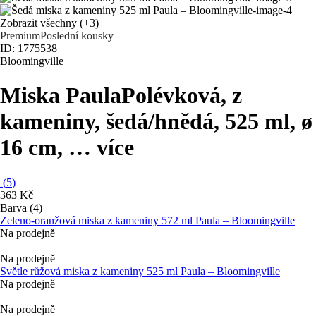
Zobrazit všechny
(+3)
Premium
Poslední kousky
ID: 1775538
Bloomingville
Miska Paula
Polévková, z
kameniny, šedá/hnědá, 525 ml, ø
16 cm
, …
více
(
5
)
363 Kč
Barva (4)
Zeleno-oranžová miska z kameniny 572 ml Paula – Bloomingville
Na prodejně
Na prodejně
Světle růžová miska z kameniny 525 ml Paula – Bloomingville
Na prodejně
Na prodejně