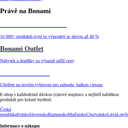
Právě na Bonami
Summer Sale až -40 %
10 000+ produktů nyní ve výprodeji se slevou až 40 %
Bonami Outlet
Nábytek a doplňky za výrazně nižší ceny
Zahrada ve slevě
Ušetřete na novém vybavení pro zahradu, balkon i terasu
E-shop s každodenní dávkou (s)nové inspirace a nejširší nabídkou
produktů pro krásné bydlení.
Česká
republika
Polsko
Slovensko
Rumunsko
Maďarsko
Chorvatsko
Litva
Lotyš
Informace o nákupu