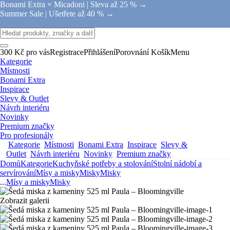
Bonami Extra × Micadoni |
Sleva až 25 % →
Summer Sale |
Ušetřete až 40 % →
300 Kč pro vás
Registrace
Přihlášení
Porovnání
Košík
Menu
Kategorie
Místnosti
Bonami Extra
Inspirace
Slevy & Outlet
Návrh interiéru
Novinky
Premium značky
Pro profesionály
Kategorie
Místnosti
Bonami Extra
Inspirace
Slevy &
Outlet
Návrh interiéru
Novinky
Premium značky
Domů
Kategorie
Kuchyňské potřeby a stolování
Stolní nádobí a
servírování
Mísy a misky
Misky
Misky
...
Mísy a misky
Misky
Zobrazit galerii