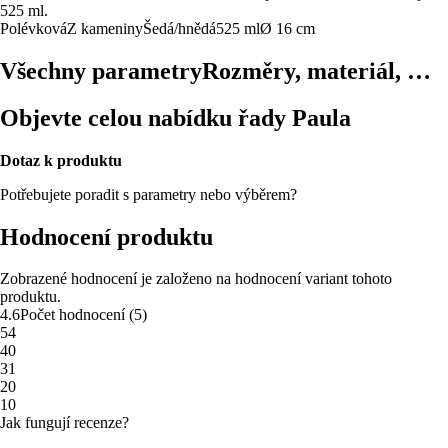
525 ml.
Polévková
Z kameniny
Šedá/hnědá
525 ml
Ø 16 cm
Všechny parametry
Rozměry, materiál, …
Objevte celou nabídku řady Paula
Dotaz k produktu
Potřebujete poradit s parametry nebo výběrem?
Hodnocení produktu
Zobrazené hodnocení je založeno na hodnocení variant tohoto
produktu.
4.6
Počet hodnocení
(
5
)
5
4
4
0
3
1
2
0
1
0
Jak fungují recenze?