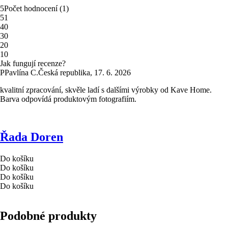
5
Počet hodnocení
(
1
)
5
1
4
0
3
0
2
0
1
0
Jak fungují recenze?
P
Pavlína C.
Česká republika
,
17. 6. 2026
kvalitní zpracování, skvěle ladí s dalšími výrobky od Kave Home.
Barva odpovídá produktovým fotografiím.
Řada Doren
Do košíku
Do košíku
Do košíku
Do košíku
Podobné produkty