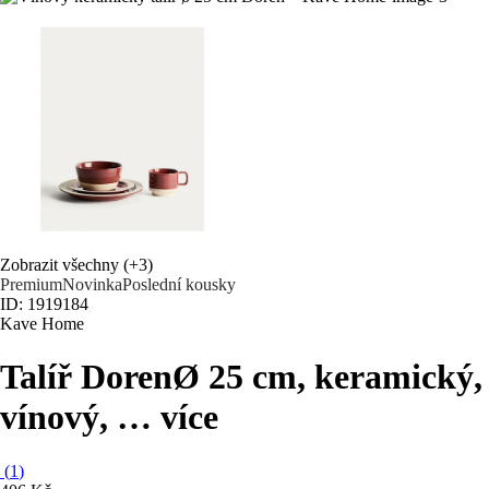
Zobrazit všechny
(+3)
Premium
Novinka
Poslední kousky
ID: 1919184
Kave Home
Talíř Doren
Ø 25 cm, keramický,
vínový
, …
více
(
1
)