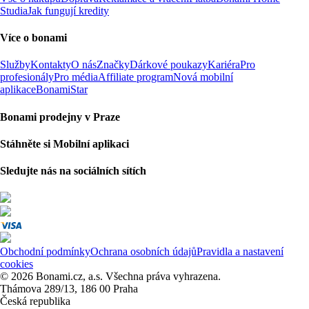
Studia
Jak fungují kredity
Více o bonami
Služby
Kontakty
O nás
Značky
Dárkové poukazy
Kariéra
Pro
profesionály
Pro média
Affiliate program
Nová mobilní
aplikace
BonamiStar
Bonami prodejny v Praze
Stáhněte si Mobilní aplikaci
Sledujte nás na sociálních sítích
Obchodní podmínky
Ochrana osobních údajů
Pravidla a nastavení
cookies
© 2026 Bonami.cz, a.s. Všechna práva vyhrazena.
Thámova 289/13, 186 00 Praha
Česká republika