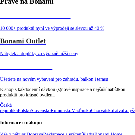
Právě na Bonami
Summer Sale až -40 %
10 000+ produktů nyní ve výprodeji se slevou až 40 %
Bonami Outlet
Nábytek a doplňky za výrazně nižší ceny
Zahrada ve slevě
Ušetřete na novém vybavení pro zahradu, balkon i terasu
E-shop s každodenní dávkou (s)nové inspirace a nejširší nabídkou
produktů pro krásné bydlení.
Česká
republika
Polsko
Slovensko
Rumunsko
Maďarsko
Chorvatsko
Litva
Lotyš
Informace o nákupu
Vše o nákupu
Doprava
Reklamace a vrácení
Platba
Bonami Home