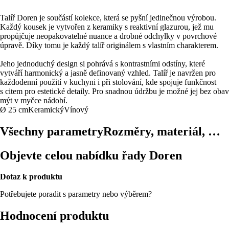
Talíř Doren je součástí kolekce, která se pyšní jedinečnou výrobou.
Každý kousek je vytvořen z keramiky s reaktivní glazurou, jež mu
propůjčuje neopakovatelné nuance a drobné odchylky v povrchové
úpravě. Díky tomu je každý talíř originálem s vlastním charakterem.
Jeho jednoduchý design si pohrává s kontrastními odstíny, které
vytváří harmonický a jasně definovaný vzhled. Talíř je navržen pro
každodenní použití v kuchyni i při stolování, kde spojuje funkčnost
s citem pro estetické detaily. Pro snadnou údržbu je možné jej bez obav
mýt v myčce nádobí.
Ø 25 cm
Keramický
Vínový
Všechny parametry
Rozměry, materiál, …
Objevte celou nabídku řady Doren
Dotaz k produktu
Potřebujete poradit s parametry nebo výběrem?
Hodnocení produktu