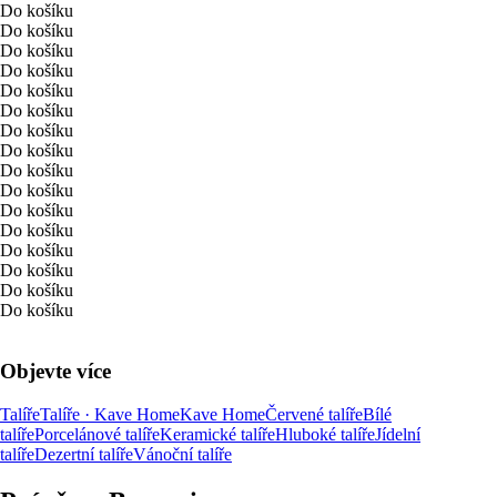
Do košíku
Do košíku
Do košíku
Do košíku
Do košíku
Do košíku
Do košíku
Do košíku
Do košíku
Do košíku
Do košíku
Do košíku
Do košíku
Do košíku
Do košíku
Do košíku
Objevte více
Talíře
Talíře · Kave Home
Kave Home
Červené talíře
Bílé
talíře
Porcelánové talíře
Keramické talíře
Hluboké talíře
Jídelní
talíře
Dezertní talíře
Vánoční talíře