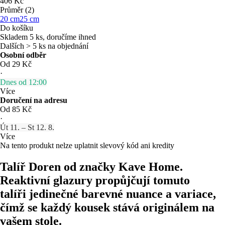
406 Kč
Průměr (2)
20 cm
25 cm
Do košíku
Skladem 5 ks, doručíme ihned
Dalších > 5 ks na objednání
Osobní odběr
Od 29 Kč
·
Dnes od 12:00
Více
Doručení na adresu
Od 85 Kč
·
Út 11. – St 12. 8.
Více
Na tento produkt nelze uplatnit slevový kód ani kredity
Talíř Doren od značky Kave Home.
Reaktivní glazury propůjčují tomuto
talíři jedinečné barevné nuance a variace,
čímž se každý kousek stává originálem na
vašem stole.