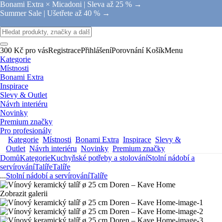
Bonami Extra × Micadoni |
Sleva až 25 % →
Summer Sale |
Ušetřete až 40 % →
300 Kč pro vás
Registrace
Přihlášení
Porovnání
Košík
Menu
Kategorie
Místnosti
Bonami Extra
Inspirace
Slevy & Outlet
Návrh interiéru
Novinky
Premium značky
Pro profesionály
Kategorie
Místnosti
Bonami Extra
Inspirace
Slevy &
Outlet
Návrh interiéru
Novinky
Premium značky
Domů
Kategorie
Kuchyňské potřeby a stolování
Stolní nádobí a
servírování
Talíře
Talíře
...
Stolní nádobí a servírování
Talíře
Zobrazit galerii