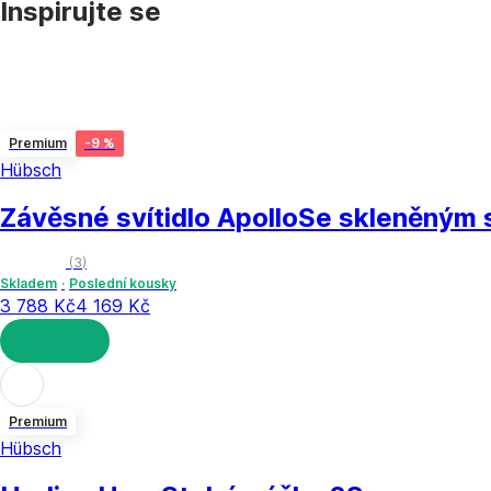
Inspirujte se
Premium
-9 %
Hübsch
Závěsné svítidlo Apollo
Se skleněným s
(
3
)
Skladem
Poslední kousky
3 788 Kč
4 169 Kč
DO KOŠÍKU
Premium
Hübsch