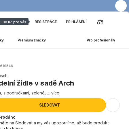
REGISTRACE
PŘIHLÁŠENÍ
300 Kč pro vás
ky
Premium značky
Pro profesionály
 1619546
bsch
delní židle v sadě Arch
s, s područkami, zelené
, …
více
SLEDOVAT
prodáno
kněte na Sledovat a my vás upozorníme, až bude produkt
vu ke koupi.