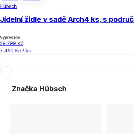
Hübsch
Jídelní židle v sadě Arch
4 ks, s podru
Vyprodáno
29 799 Kč
7 450 Kč / ks
Značka Hübsch