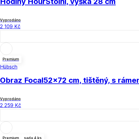
Hodiny Hour
Stolní, výška 28 cm
Vyprodáno
2 109 Kč
Premium
Hübsch
Obraz Focal
52x72 cm, tištěný, s rám
Vyprodáno
2 259 Kč
Premium
sada 4 ks