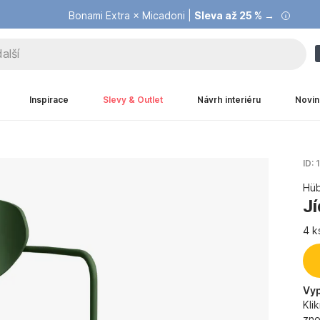
Bonami Extra × Micadoni |
Summer Sale |
Ušetřete až 40 % →
Sleva až 25 % →
Inspirace
Slevy & Outlet
Návrh interiéru
Novin
ID:
Hü
Jí
4 k
Vy
Kli
zno