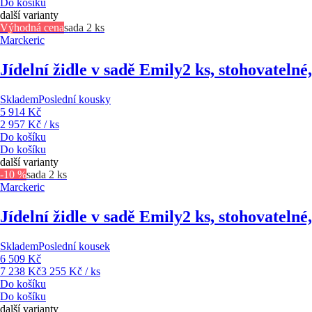
Do košíku
další varianty
Výhodná cena
sada 2 ks
Marckeric
Jídelní židle v sadě Emily
2 ks, stohovatelné
Skladem
Poslední kousky
5 914 Kč
2 957 Kč / ks
Do košíku
Do košíku
další varianty
-10 %
sada 2 ks
Marckeric
Jídelní židle v sadě Emily
2 ks, stohovatelné
Skladem
Poslední kousek
6 509 Kč
7 238 Kč
3 255 Kč / ks
Do košíku
Do košíku
další varianty