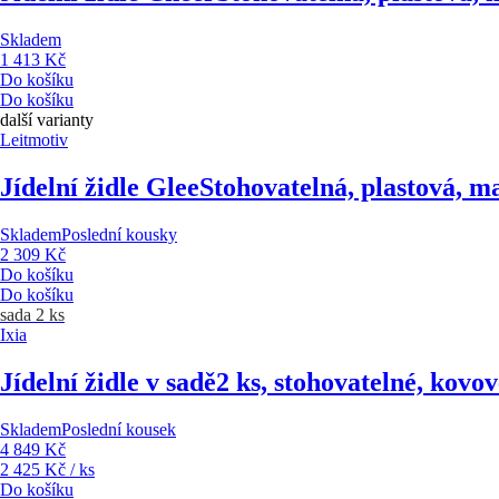
Skladem
1 413 Kč
Do košíku
Do košíku
další varianty
Leitmotiv
Jídelní židle Glee
Stohovatelná, plastová, m
Skladem
Poslední kousky
2 309 Kč
Do košíku
Do košíku
sada 2 ks
Ixia
Jídelní židle v sadě
2 ks, stohovatelné, kovov
Skladem
Poslední kousek
4 849 Kč
2 425 Kč / ks
Do košíku