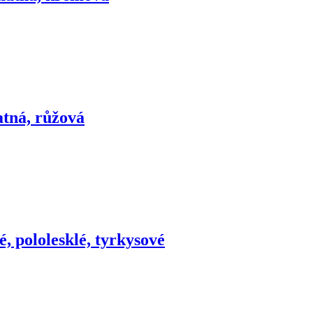
atná, růžová
é, pololesklé, tyrkysové