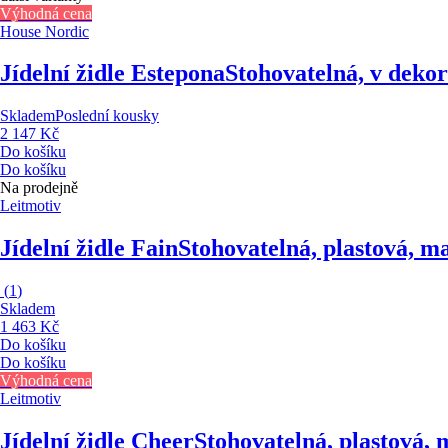
Výhodná cena
House Nordic
Jídelní židle Estepona
Stohovatelná, v deko
Skladem
Poslední kousky
2 147 Kč
Do košíku
Do košíku
Na prodejně
Leitmotiv
Jídelní židle Fain
Stohovatelná, plastová, m
(
1
)
Skladem
1 463 Kč
Do košíku
Do košíku
Výhodná cena
Leitmotiv
Jídelní židle Cheer
Stohovatelná, plastová,