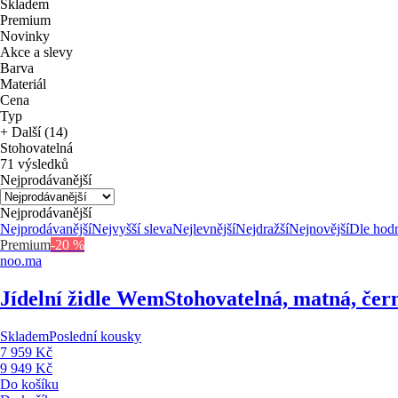
Skladem
Premium
Novinky
Akce a slevy
Barva
Materiál
Cena
Typ
+ Další (14)
Stohovatelná
71 výsledků
Nejprodávanější
Nejprodávanější
Nejprodávanější
Nejvyšší sleva
Nejlevnější
Nejdražší
Nejnovější
Dle hod
Premium
-20 %
noo.ma
Jídelní židle Wem
Stohovatelná, matná, čer
Skladem
Poslední kousky
7 959 Kč
9 949 Kč
Do košíku