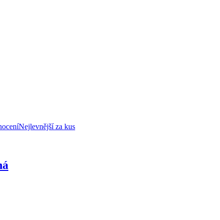
nocení
Nejlevnější za kus
ná