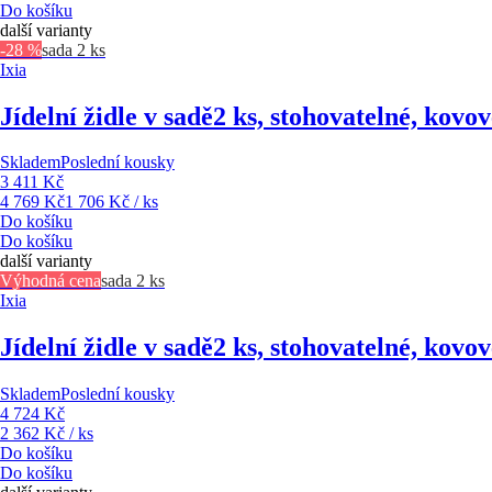
Do košíku
další varianty
-28 %
sada 2 ks
Ixia
Jídelní židle v sadě
2 ks, stohovatelné, kovov
Skladem
Poslední kousky
3 411 Kč
4 769 Kč
1 706 Kč / ks
Do košíku
Do košíku
další varianty
Výhodná cena
sada 2 ks
Ixia
Jídelní židle v sadě
2 ks, stohovatelné, kovov
Skladem
Poslední kousky
4 724 Kč
2 362 Kč / ks
Do košíku
Do košíku