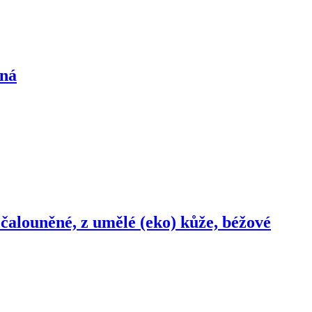
ená
, čalouněné, z umělé (eko) kůže, béžové