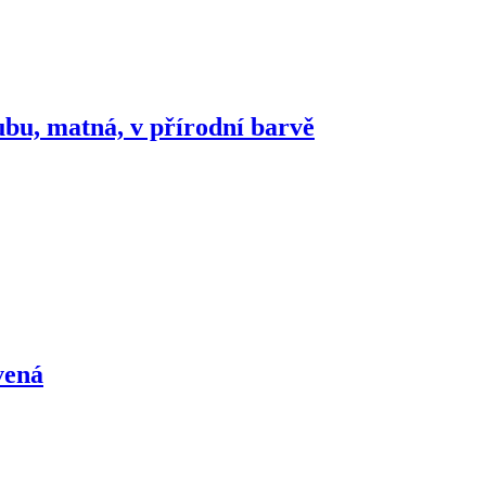
ubu, matná, v přírodní barvě
vená