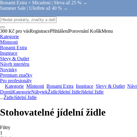
Bonami Extra × Micadoni |
Sleva až 25 % →
Summer Sale |
Ušetřete až 40 % →
300 Kč pro vás
Registrace
Přihlášení
Porovnání
Košík
Menu
Kategorie
Místnosti
Bonami Extra
Inspirace
Slevy & Outlet
Návrh interiéru
Novinky
Premium značky
Pro profesionály
Kategorie
Místnosti
Bonami Extra
Inspirace
Slevy & Outlet
Návrh
Domů
Kategorie
Nábytek
Židle
Jídelní židle
Jídelní židle
...
Židle
Jídelní židle
Stohovatelné jídelní židle
Filtry
1