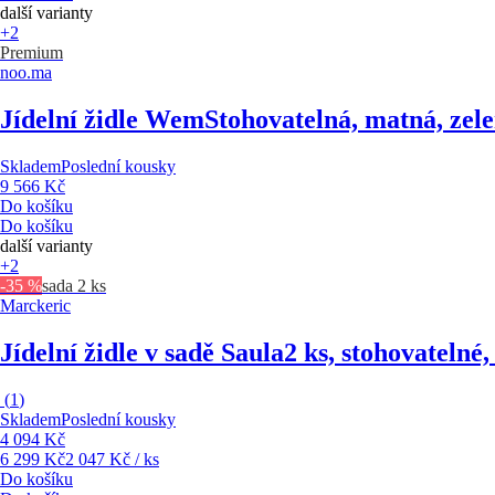
další varianty
+2
Premium
noo.ma
Jídelní židle Wem
Stohovatelná, matná, zel
Skladem
Poslední kousky
9 566 Kč
Do košíku
Do košíku
další varianty
+2
-35 %
sada 2 ks
Marckeric
Jídelní židle v sadě Saula
2 ks, stohovatelné
(
1
)
Skladem
Poslední kousky
4 094 Kč
6 299 Kč
2 047 Kč / ks
Do košíku