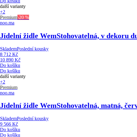
Do košíku
další varianty
+2
Premium
-20 %
noo.ma
Jídelní židle Wem
Stohovatelná, v dekoru d
Skladem
Poslední kousky
8 712 Kč
10 890 Kč
Do košíku
Do košíku
další varianty
+2
Premium
noo.ma
Jídelní židle Wem
Stohovatelná, matná, čer
Skladem
Poslední kousky
9 566 Kč
Do košíku
Do košíku