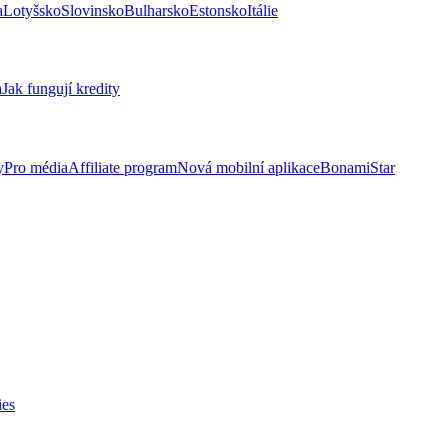
a
Lotyšsko
Slovinsko
Bulharsko
Estonsko
Itálie
a
Jak fungují kredity
y
Pro média
Affiliate program
Nová mobilní aplikace
BonamiStar
ies