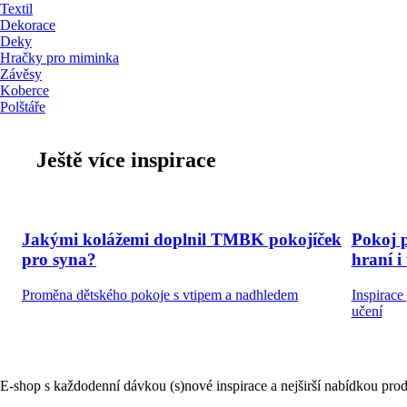
Textil
Dekorace
Deky
Hračky pro miminka
Závěsy
Koberce
Polštáře
Ještě více inspirace
Jakými kolážemi doplnil TMBK pokojíček
Pokoj p
pro syna?
hraní i
Proměna dětského pokoje s vtipem a nadhledem
Inspirace
učení
E-shop s každodenní dávkou (s)nové inspirace a nejširší nabídkou prod