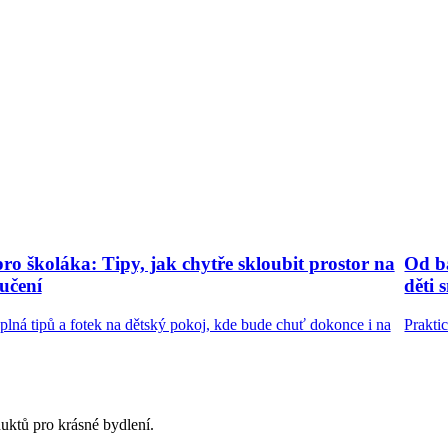
ro školáka: Tipy, jak chytře skloubit prostor na
Od ba
 učení
děti 
 plná tipů a fotek na dětský pokoj, kde bude chuť dokonce i na
Prakti
uktů pro krásné bydlení.