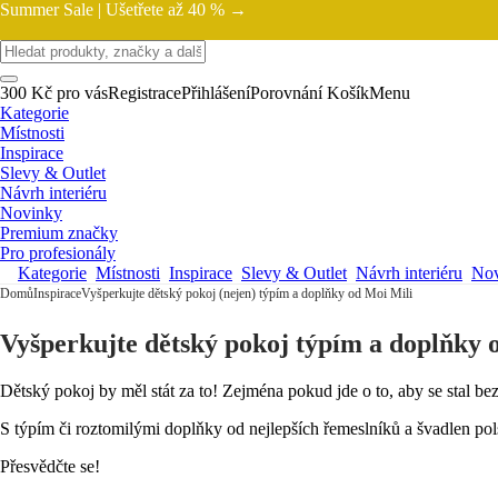
Summer Sale |
Ušetřete až 40 % →
300 Kč pro vás
Registrace
Přihlášení
Porovnání
Košík
Menu
Kategorie
Místnosti
Inspirace
Slevy & Outlet
Návrh interiéru
Novinky
Premium značky
Pro profesionály
Kategorie
Místnosti
Inspirace
Slevy & Outlet
Návrh interiéru
Nov
Domů
Inspirace
Vyšperkujte dětský pokoj (nejen) týpím a doplňky od Moi Mili
Vyšperkujte dětský pokoj týpím a doplňky 
Dětský pokoj by měl stát za to! Zejména pokud jde o to, aby se stal be
S týpím či roztomilými doplňky od nejlepších řemeslníků a švadlen po
Přesvědčte se!