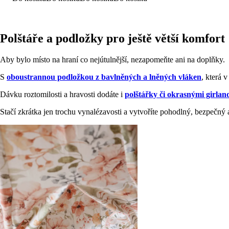
Polštáře a podložky pro ještě větší komfort
Aby bylo místo na hraní co nejútulnější, nezapomeňte ani na doplňky.
S
oboustrannou podložkou z bavlněných a lněných vláken
, která 
Dávku roztomilosti a hravosti dodáte i
polštářky či okrasnými girla
Stačí zkrátka jen trochu vynalézavosti a vytvoříte pohodlný, bezpečný a