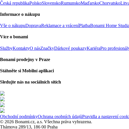
Česká republika
Polsko
Slovensko
Rumunsko
Maďarsko
Chorvatsko
Litv
Informace o nákupu
Vše o nákupu
Doprava
Reklamace a vrácení
Platba
Bonami Home Studi
Více o bonami
Služby
Kontakty
O nás
Značky
Dárkové poukazy
Kariéra
Pro profesionál
Bonami prodejny v Praze
Stáhněte si Mobilní aplikaci
Sledujte nás na sociálních sítích
Obchodní podmínky
Ochrana osobních údajů
Pravidla a nastavení cook
© 2026 Bonami.cz, a.s. Všechna práva vyhrazena.
Thámova 289/13, 186 00 Praha