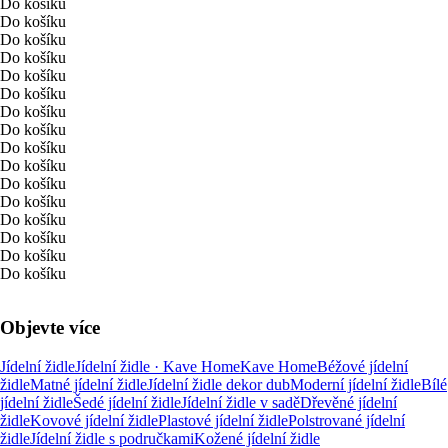
Do košíku
Do košíku
Do košíku
Do košíku
Do košíku
Do košíku
Do košíku
Do košíku
Do košíku
Do košíku
Do košíku
Do košíku
Do košíku
Do košíku
Do košíku
Do košíku
Objevte více
Jídelní židle
Jídelní židle · Kave Home
Kave Home
Béžové jídelní
židle
Matné jídelní židle
Jídelní židle dekor dub
Moderní jídelní židle
Bílé
jídelní židle
Šedé jídelní židle
Jídelní židle v sadě
Dřevěné jídelní
židle
Kovové jídelní židle
Plastové jídelní židle
Polstrované jídelní
židle
Jídelní židle s područkami
Kožené jídelní židle