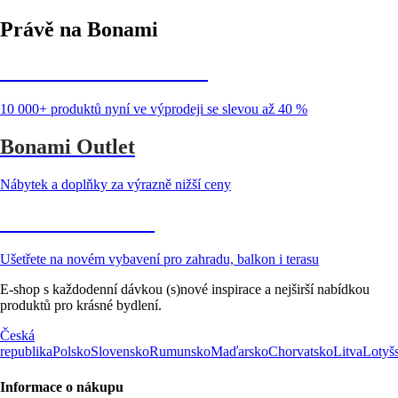
Právě na Bonami
Summer Sale až -40 %
10 000+ produktů nyní ve výprodeji se slevou až 40 %
Bonami Outlet
Nábytek a doplňky za výrazně nižší ceny
Zahrada ve slevě
Ušetřete na novém vybavení pro zahradu, balkon i terasu
E-shop s každodenní dávkou (s)nové inspirace a nejširší nabídkou
produktů pro krásné bydlení.
Česká
republika
Polsko
Slovensko
Rumunsko
Maďarsko
Chorvatsko
Litva
Lotyš
Informace o nákupu