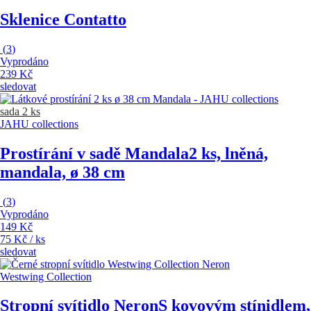
Sklenice Contatto
(
3
)
Vyprodáno
239 Kč
sledovat
sada 2 ks
JAHU collections
Prostírání v sadě Mandala
2 ks, lněná,
mandala, ø 38 cm
(
3
)
Vyprodáno
149 Kč
75 Kč / ks
sledovat
Westwing Collection
Stropní svítidlo Neron
S kovovým stínidlem,