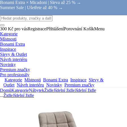
Bonami Extra × Micadoni |
Sleva až 25 % →
Summer Sale |
Ušetřete až 40 % →
300 Kč pro vás
Registrace
Přihlášení
Porovnání
Košík
Menu
Kategorie
Místnosti
Bonami Extra
Inspirace
Slevy & Outlet
Návrh interiéru
Novinky
Premium značky
Pro profesionály
Kategorie
Místnosti
Bonami Extra
Inspirace
Slevy &
Outlet
Návrh interiéru
Novinky
Premium značky
Domů
Kategorie
Nábytek
Židle
Jídelní židle
Jídelní židle
...
Židle
Jídelní židle