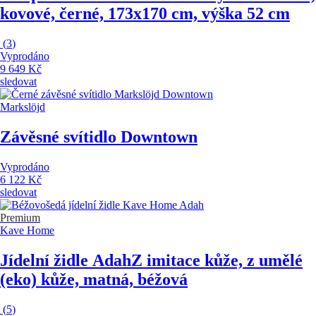
kovové, černé, 173x170 cm, výška 52 cm
(
3
)
Vyprodáno
9 649 Kč
sledovat
Markslöjd
Závěsné svítidlo Downtown
Vyprodáno
6 122 Kč
sledovat
Premium
Kave Home
Jídelní židle Adah
Z imitace kůže, z umělé
(eko) kůže, matná, béžová
(
5
)