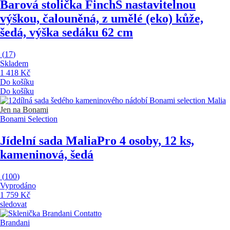
Barová stolička Finch
S nastavitelnou
výškou, čalouněná, z umělé (eko) kůže,
šedá, výška sedáku 62 cm
(
17
)
Skladem
1 418 Kč
Do košíku
Do košíku
Jen na Bonami
Bonami Selection
Jídelní sada Malia
Pro 4 osoby, 12 ks,
kameninová, šedá
(
100
)
Vyprodáno
1 759 Kč
sledovat
Brandani