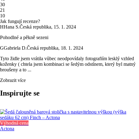
3
0
2
1
1
0
Jak fungují recenze?
H
Hana S.
Česká republika
,
15. 1. 2024
Pohodlné a pěkně sezeni
G
Gabriela D.
Česká republika
,
18. 1. 2024
Tyto židle jsem vrátila vůbec neodpovídaly fotografiím lesklý vzhled
koženky ( chtela jsem kombinaci se šedým odstínem, který byl matný
broušeny a to ...
Zobrazit více
Inspirujte se
Výhodná cena
Actona