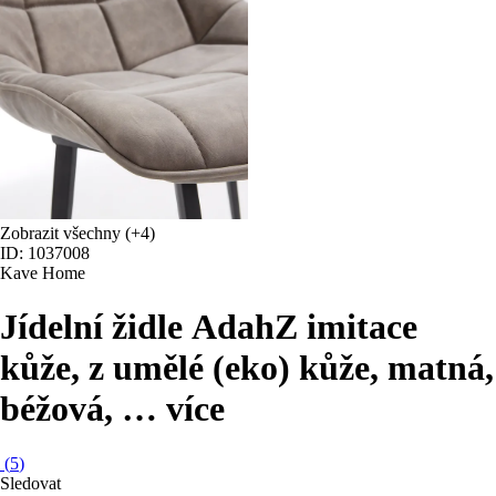
Zobrazit všechny
(+4)
ID: 1037008
Kave Home
Jídelní židle Adah
Z imitace
kůže, z umělé (eko) kůže, matná,
béžová
, …
více
(
5
)
Sledovat