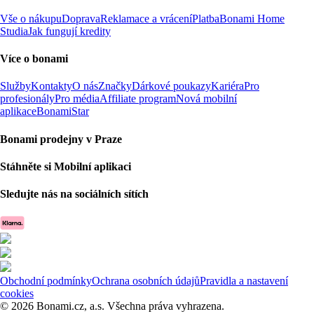
Vše o nákupu
Doprava
Reklamace a vrácení
Platba
Bonami Home
Studia
Jak fungují kredity
Více o bonami
Služby
Kontakty
O nás
Značky
Dárkové poukazy
Kariéra
Pro
profesionály
Pro média
Affiliate program
Nová mobilní
aplikace
BonamiStar
Bonami prodejny v Praze
Stáhněte si Mobilní aplikaci
Sledujte nás na sociálních sítích
Obchodní podmínky
Ochrana osobních údajů
Pravidla a nastavení
cookies
© 2026 Bonami.cz, a.s. Všechna práva vyhrazena.