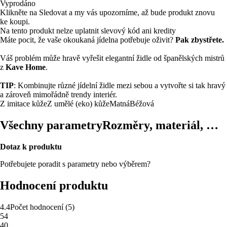
Vyprodáno
Klikněte na Sledovat a my vás upozorníme, až bude produkt znovu
ke koupi.
Na tento produkt nelze uplatnit slevový kód ani kredity
Máte pocit, že vaše okoukaná jídelna potřebuje oživit?
Pak zbystřete.
Váš problém může hravě vyřešit elegantní židle od španělských mistrů
z
Kave Home
.
TIP
: Kombinujte různé jídelní židle mezi sebou a vytvořte si tak hravý
a zároveň mimořádně trendy interiér.
Z imitace kůže
Z umělé (eko) kůže
Matná
Béžová
Všechny parametry
Rozměry, materiál, …
Dotaz k produktu
Potřebujete poradit s parametry nebo výběrem?
Hodnocení produktu
4.4
Počet hodnocení
(
5
)
5
4
4
0