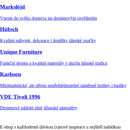
Markslöjd
Vneste do svého domova jas designovým osvětlením
Hübsch
Kvalitní nábytek, dekorace i doplňky dánské značky
Unique Furniture
Funkční design a kvalitní materiály v duchu dánské tradice
Karlsson
Minimalistické, ale přesto nepřehlédnutelné nástěnné hodiny i budíky
VDE Tivoli 1996
Designové nádobí plné jižanské atmosféry
E-shop s každodenní dávkou (s)nové inspirace a nejširší nabídkou