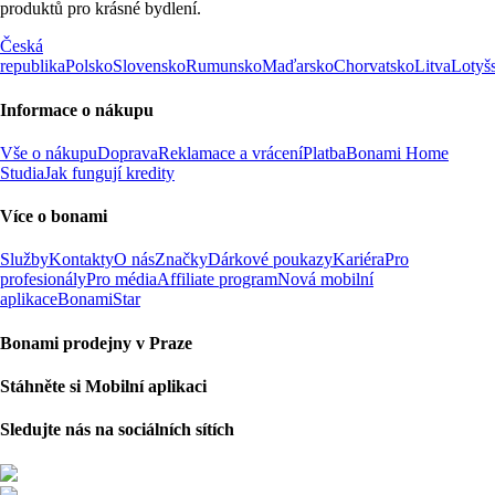
produktů pro krásné bydlení.
Česká
republika
Polsko
Slovensko
Rumunsko
Maďarsko
Chorvatsko
Litva
Lotyš
Informace o nákupu
Vše o nákupu
Doprava
Reklamace a vrácení
Platba
Bonami Home
Studia
Jak fungují kredity
Více o bonami
Služby
Kontakty
O nás
Značky
Dárkové poukazy
Kariéra
Pro
profesionály
Pro média
Affiliate program
Nová mobilní
aplikace
BonamiStar
Bonami prodejny v Praze
Stáhněte si Mobilní aplikaci
Sledujte nás na sociálních sítích