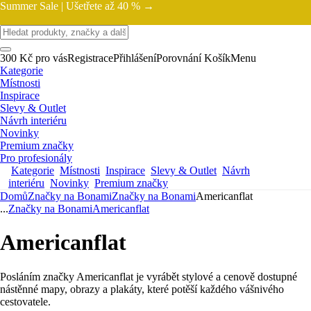
Summer Sale |
Ušetřete až 40 % →
300 Kč pro vás
Registrace
Přihlášení
Porovnání
Košík
Menu
Kategorie
Místnosti
Inspirace
Slevy & Outlet
Návrh interiéru
Novinky
Premium značky
Pro profesionály
Kategorie
Místnosti
Inspirace
Slevy & Outlet
Návrh
interiéru
Novinky
Premium značky
Domů
Značky na Bonami
Značky na Bonami
Americanflat
...
Značky na Bonami
Americanflat
Americanflat
Posláním značky Americanflat je vyrábět stylové a cenově dostupné
nástěnné mapy, obrazy a plakáty, které potěší každého vášnivého
cestovatele.