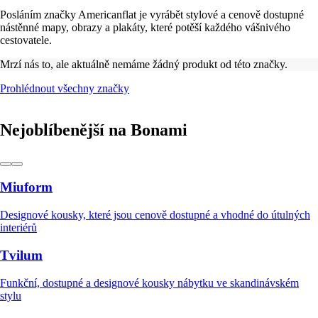
Posláním značky Americanflat je vyrábět stylové a cenově dostupné
nástěnné mapy, obrazy a plakáty, které potěší každého vášnivého
cestovatele.
Mrzí nás to, ale aktuálně nemáme žádný produkt od této značky.
Prohlédnout všechny značky
Nejoblíbenější na Bonami
Miuform
Designové kousky, které jsou cenově dostupné a vhodné do útulných
interiérů
Tvilum
Funkční, dostupné a designové kousky nábytku ve skandinávském
stylu