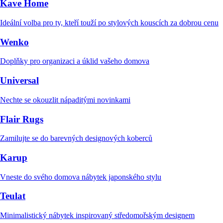
Kave Home
Ideální volba pro ty, kteří touží po stylových kouscích za dobrou cenu
Wenko
Doplňky pro organizaci a úklid vašeho domova
Universal
Nechte se okouzlit nápaditými novinkami
Flair Rugs
Zamilujte se do barevných designových koberců
Karup
Vneste do svého domova nábytek japonského stylu
Teulat
Minimalistický nábytek inspirovaný středomořským designem