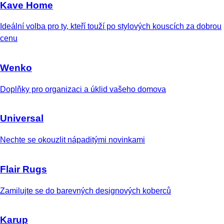
Kave Home
Ideální volba pro ty, kteří touží po stylových kouscích za dobrou
cenu
Wenko
Doplňky pro organizaci a úklid vašeho domova
Universal
Nechte se okouzlit nápaditými novinkami
Flair Rugs
Zamilujte se do barevných designových koberců
Karup