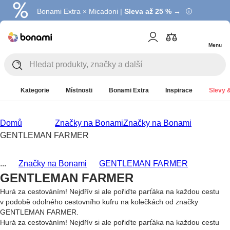
Bonami Extra × Micadoni |
Summer Sale |
Ušetřete až 40 % →
Sleva až 25 % →
Menu
Kategorie
Místnosti
Bonami Extra
Inspirace
Slevy &
Domů
Značky na Bonami
Značky na Bonami
GENTLEMAN FARMER
...
Značky na Bonami
GENTLEMAN FARMER
GENTLEMAN FARMER
Hurá za cestováním! Nejdřív si ale pořiďte parťáka na každou cestu
v podobě odolného cestovního kufru na kolečkách od značky
GENTLEMAN FARMER.
Hurá za cestováním! Nejdřív si ale pořiďte parťáka na každou cestu