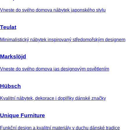
Vneste do svého domova nábytek japonského stylu
Teulat
Minimalistický nábytek inspirovaný středomořským designem
Markslöjd
Vneste do svého domova jas designovým osvětlením
Hübsch
Kvalitní nábytek, dekorace i doplňky dánské značky
Unique Furniture
Funkční design a kvalitní materiály v duchu dánské tradice