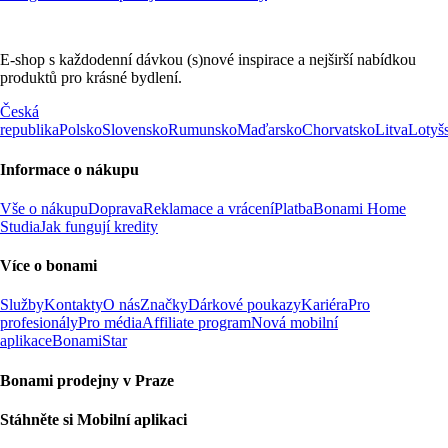
E-shop s každodenní dávkou (s)nové inspirace a nejširší nabídkou
produktů pro krásné bydlení.
Česká
republika
Polsko
Slovensko
Rumunsko
Maďarsko
Chorvatsko
Litva
Lotyš
Informace o nákupu
Vše o nákupu
Doprava
Reklamace a vrácení
Platba
Bonami Home
Studia
Jak fungují kredity
Více o bonami
Služby
Kontakty
O nás
Značky
Dárkové poukazy
Kariéra
Pro
profesionály
Pro média
Affiliate program
Nová mobilní
aplikace
BonamiStar
Bonami prodejny v Praze
Stáhněte si Mobilní aplikaci