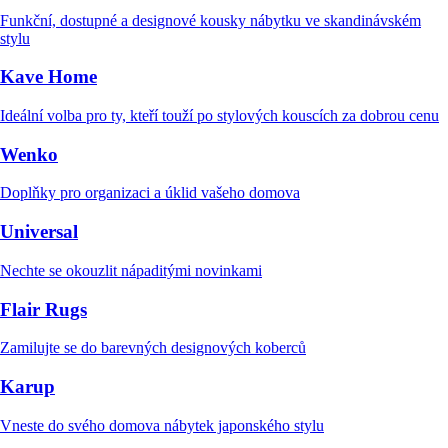
Funkční, dostupné a designové kousky nábytku ve skandinávském
stylu
Kave Home
Ideální volba pro ty, kteří touží po stylových kouscích za dobrou cenu
Wenko
Doplňky pro organizaci a úklid vašeho domova
Universal
Nechte se okouzlit nápaditými novinkami
Flair Rugs
Zamilujte se do barevných designových koberců
Karup
Vneste do svého domova nábytek japonského stylu