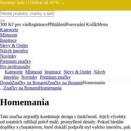
Summer Sale |
Ušetřete až 40 % →
300 Kč pro vás
Registrace
Přihlášení
Porovnání
Košík
Menu
Kategorie
Místnosti
Inspirace
Slevy & Outlet
Návrh interiéru
Novinky
Premium značky
Pro profesionály
Kategorie
Místnosti
Inspirace
Slevy & Outlet
Návrh
interiéru
Novinky
Premium značky
Domů
Značky na Bonami
Značky na Bonami
Homemania
...
Značky na Bonami
Homemania
Homemania
Tato značka nejraději kombinuje design s funkčností. Jejich výrobky
od ostatních odlišují právě malé, promyšlené detaily. Pokud hledáte
doplňky s charakterem, které dokáží podpořit styl vašeho interiéru, pak