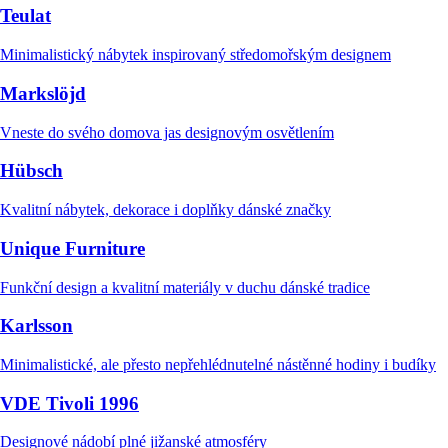
Teulat
Minimalistický nábytek inspirovaný středomořským designem
Markslöjd
Vneste do svého domova jas designovým osvětlením
Hübsch
Kvalitní nábytek, dekorace i doplňky dánské značky
Unique Furniture
Funkční design a kvalitní materiály v duchu dánské tradice
Karlsson
Minimalistické, ale přesto nepřehlédnutelné nástěnné hodiny i budíky
VDE Tivoli 1996
Designové nádobí plné jižanské atmosféry