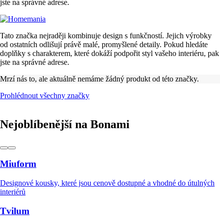
jste na správné adrese.
Tato značka nejraději kombinuje design s funkčností. Jejich výrobky
od ostatních odlišují právě malé, promyšlené detaily. Pokud hledáte
doplňky s charakterem, které dokáží podpořit styl vašeho interiéru, pak
jste na správné adrese.
Mrzí nás to, ale aktuálně nemáme žádný produkt od této značky.
Prohlédnout všechny značky
Nejoblíbenější na Bonami
Miuform
Designové kousky, které jsou cenově dostupné a vhodné do útulných
interiérů
Tvilum