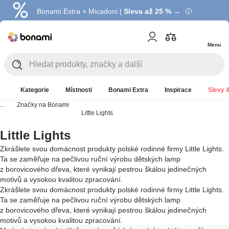
Bonami Extra × Micadoni |
Summer Sale |
Ušetřete až 40 % →
Sleva až 25 % →
Menu
Kategorie
Místnosti
Bonami Extra
Inspirace
Slevy &
...
Značky na Bonami
Little Lights
Little Lights
Zkrášlete svou domácnost produkty polské rodinné firmy Little Lights.
Ta se zaměřuje na pečlivou ruční výrobu dětských lamp
z borovicového dřeva, které vynikají pestrou škálou jedinečných
motivů a vysokou kvalitou zpracování.
Zkrášlete svou domácnost produkty polské rodinné firmy Little Lights.
Ta se zaměřuje na pečlivou ruční výrobu dětských lamp
z borovicového dřeva, které vynikají pestrou škálou jedinečných
motivů a vysokou kvalitou zpracování.