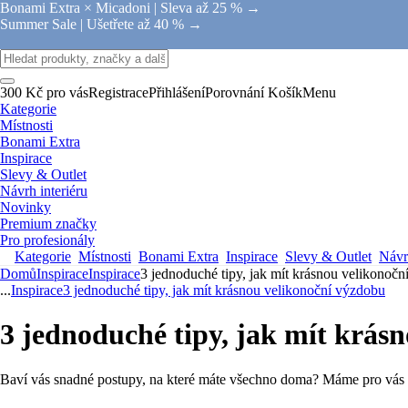
Bonami Extra × Micadoni |
Sleva až 25 % →
Summer Sale |
Ušetřete až 40 % →
300 Kč pro vás
Registrace
Přihlášení
Porovnání
Košík
Menu
Kategorie
Místnosti
Bonami Extra
Inspirace
Slevy & Outlet
Návrh interiéru
Novinky
Premium značky
Pro profesionály
Kategorie
Místnosti
Bonami Extra
Inspirace
Slevy & Outlet
Návrh
Domů
Inspirace
Inspirace
3 jednoduché tipy, jak mít krásnou velikonoč
...
Inspirace
3 jednoduché tipy, jak mít krásnou velikonoční výzdobu
3 jednoduché tipy, jak mít krás
Baví vás snadné postupy, na které máte všechno doma? Máme pro vás tři