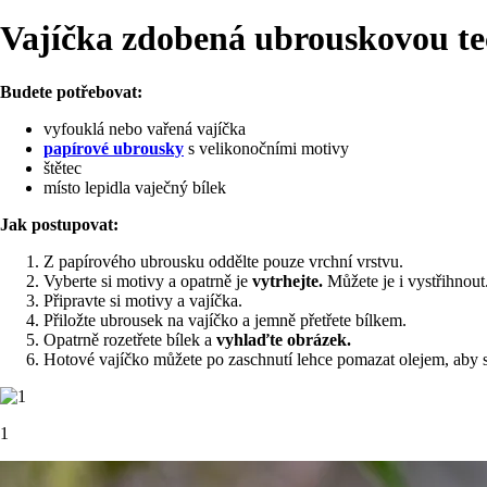
Vajíčka zdobená ubrouskovou t
Budete potřebovat:
vyfouklá nebo vařená vajíčka
papírové ubrousky
s velikonočními motivy
štětec
místo lepidla vaječný bílek
Jak postupovat:
Z papírového ubrousku oddělte pouze vrchní vrstvu.
Vyberte si motivy a opatrně je
vytrhejte.
Můžete je i vystřihnout
Připravte si motivy a vajíčka.
Přiložte ubrousek na vajíčko a jemně přetřete bílkem.
Opatrně rozetřete bílek a
vyhlaďte obrázek.
Hotové vajíčko můžete po zaschnutí lehce pomazat olejem, aby se
1