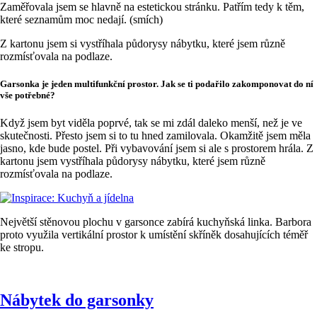
Zaměřovala jsem se hlavně na estetickou stránku. Patřím tedy k těm,
které seznamům moc nedají. (smích)
Z kartonu jsem si vystříhala půdorysy nábytku, které jsem různě
rozmísťovala na podlaze.
Garsonka je jeden multifunkční prostor. Jak se ti podařilo zakomponovat do ní
vše potřebné?
Když jsem byt viděla poprvé, tak se mi zdál daleko menší, než je ve
skutečnosti. Přesto jsem si to tu hned zamilovala. Okamžitě jsem měla
jasno, kde bude postel. Při vybavování jsem si ale s prostorem hrála. Z
kartonu jsem vystříhala půdorysy nábytku, které jsem různě
rozmísťovala na podlaze.
Největší stěnovou plochu v garsonce zabírá kuchyňská linka. Barbora
proto využila vertikální prostor k umístění skříněk dosahujících téměř
ke stropu.
Nábytek do garsonky