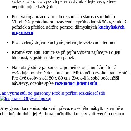
až ke stropu. Do vyšších pater vždy ukládejte věci, které
nepotřebujete každý den.
Pečlivá organizace vám ubere spoustu starostí s úklidem.
Vhodnější proto budou uzavřené neprůhledné skříňky, v nichž
pořádek a přehled udržíte pomocí důmyslných
kuchyňských
organizérů
.
Pro ucelený dojem kuchyně preferujte vestavnou lednici.
Kromě vzhledu lednice se při jejím výběru zajímejte i o její
hlučnost, zajistíte si klidný spánek.
Na kulatý stůl v garsonce zapomeňte, odsunutí židlí totiž
vyžaduje poměrně dost prostoru. Místo něho zvolte hranatý stůl.
Pro dvě osoby stačí 80 x 80 cm. Zvete-li k sobě početnější
návštěvy, oceníte spíše
rozkládací jídelní stůl
.
Jak vybrat stůl do garsonky
Proč si pořídit rozkládací stůl
Aby garsonka nepůsobila kvůli převaze světlého nábytku sterilně a
chladně, doplnila jej Barbora i několika kousky v dřevěném dekoru.