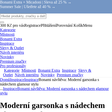
Bonami Extra × Micadoni |
Sleva až 25 % →
Summer Sale |
Ušetřete až 40 % →
300 Kč pro vás
Registrace
Přihlášení
Porovnání
Košík
Menu
Kategorie
Místnosti
Bonami Extra
Inspirace
Slevy & Outlet
Návrh interiéru
Novinky
Premium značky
Pro profesionály
Kategorie
Místnosti
Bonami Extra
Inspirace
Slevy &
Outlet
Návrh interiéru
Novinky
Premium značky
Domů
Inspirace
Inspirace
Bonami návštěva: Moderní garsonka s
nádechem glamour stylu
...
Inspirace
Bonami návštěva: Moderní garsonka s nádechem glamour
stylu
Moderní garsonka s nádechem