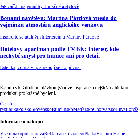
Jak zařídit nájemní byt funkčně a stylově
Bonami návštěva: Martina Pártlová vnesla do
vejminku atmosféru anglického venkova
Inspirujte se útulným interiérem u Martiny Pártlové
Hotelový apartmán podle TMBK: Interiér, kde
nechybí smysl pro humor ani pro detail
Estetika, co má vtip a nebojí se ho přiznat
E-shop s každodenní dávkou (s)nové inspirace a nejširší nabídkou
produktů pro krásné bydlení.
Česká
republika
Polsko
Slovensko
Rumunsko
Maďarsko
Chorvatsko
Litva
Lotyš
Informace o nákupu
Vše o nákupu
Doprava
Reklamace a vrácení
Platba
Bonami Home