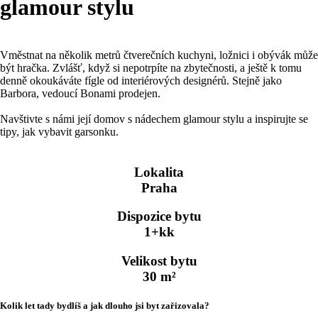
glamour stylu
Vměstnat na několik metrů čtverečních kuchyni, ložnici i obývák může
být hračka. Zvlášť, když si nepotrpíte na zbytečnosti, a ještě k tomu
denně okoukáváte fígle od interiérových designérů. Stejně jako
Barbora, vedoucí Bonami prodejen.
Navštivte s námi její domov s nádechem glamour stylu a inspirujte se
tipy, jak vybavit garsonku.
Lokalita
Praha
Dispozice bytu
1+kk
Velikost bytu
30 m²
Kolik let tady bydlíš a jak dlouho jsi byt zařizovala?