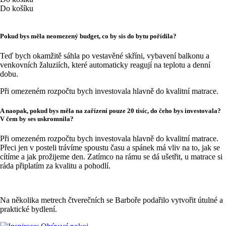
Do košíku
Pokud bys měla neomezený budget, co by sis do bytu pořídila?
Teď bych okamžitě sáhla po vestavěné skříni, vybavení balkonu a
venkovních žaluziích, které automaticky reagují na teplotu a denní
dobu.
Při omezeném rozpočtu bych investovala hlavně do kvalitní matrace.
A naopak, pokud bys měla na zařízení pouze 20 tisíc, do čeho bys investovala?
V čem by ses uskromnila?
Při omezeném rozpočtu bych investovala hlavně do kvalitní matrace.
Přeci jen v posteli trávíme spoustu času a spánek má vliv na to, jak se
cítíme a jak prožijeme den. Zatímco na rámu se dá ušetřit, u matrace si
ráda připlatím za kvalitu a pohodlí.
Na několika metrech čtverečních se Barboře podařilo vytvořit útulné a
praktické bydlení.