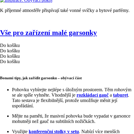
K příjemné atmosféře přispívají také vonné svíčky a bytové parfémy.
Vše pro zařízení malé garsonky
Do košíku
Do košíku
Do košíku
Do košíku
Bonami tipy, jak zařídit garsonku – obývací část
Pohovku vybírejte nejlépe s úložným prostorem. Těm rohovým
se ale spíše vyhněte. Vhodnější je
rozkládací gauč
a
taburet
.
Tato sestava je flexibilnější, protože umožňuje měnit její
uspořádání.
Mějte na paměti, že masivní pohovka bude vypadat v garsonce
mohutněji než gauč na subtilních nožičkách.
Využijte
konferenční stolky v setu
. Nabízí více menších