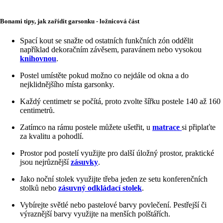
Bonami tipy, jak zařídit garsonku - ložnicová část
Spací kout se snažte od ostatních funkčních zón oddělit
například dekoračním závěsem, paravánem nebo vysokou
knihovnou
.
Postel umístěte pokud možno co nejdále od okna a do
nejklidnějšího místa garsonky.
Každý centimetr se počítá, proto zvolte šířku postele 140 až 160
centimetrů.
Zatímco na rámu postele můžete ušetřit, u
matrace
si připlaťte
za kvalitu a pohodlí.
Prostor pod postelí využijte pro další úložný prostor, praktické
jsou nejrůznější
zásuvky
.
Jako noční stolek využijte třeba jeden ze setu konferenčních
stolků nebo
zásuvný odkládací stolek
.
Vybírejte světlé nebo pastelové barvy povlečení. Pestřejší či
výraznější barvy využijte na menších polštářích.