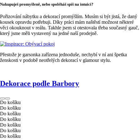
Nakupuješ promyšleně, nebo spoléháš spíš na intuici?
Pořizování nábytku a dekorací promýšlím. Musím si být jistá, že daný
kousek opravdu potřebuji. Díky práci mám naštěstí možnost některé
věci okouknout v reálu. Takhle jsem si otestovala třeba současný gauč,
který jsme měli vystavený na jedné naší prodejně.
Přestože je garsonka zařízena jednoduše, nechybí v ní ani špetka
ženskosti v podobě neotřelých dekorací v glamour stylu.
Dekorace podle Barbory
Do košíku
Do košíku
Do košíku
Do košíku
Do košíku
Do košíku
Do košíku