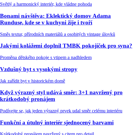
Světlý a harmonický interiér, kde vládne pohoda
Bonami návštěva: Eklektický domov Adama
Runduse, kde se v kuchyni žije i tvoří
Směs textur, přírodních materiálů a osobitých vintage úlovků
Jakými kolážemi doplnil TMBK pokojíček pro syna?
Proměna dětského pokoje s vtipem a nadhledem
Vzdušný byt s vysokými stropy
Jak zařídit byt v historickém domě
Když výrazný styl udává směr: 3+1 navržený pro
krátkodobý pronájem
Podívejte se, jak jeden výrazný prvek udal směr celému interiéru
Funkční a útulný interiér sjednocený barvami
Krátkodobý pronájem navržený s citem pro detail