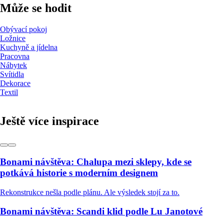
Může se hodit
Obývací pokoj
Ložnice
Kuchyně a jídelna
Pracovna
Nábytek
Svítidla
Dekorace
Textil
Ještě více inspirace
Bonami návštěva: Chalupa mezi sklepy, kde se
potkává historie s moderním designem
Rekonstrukce nešla podle plánu. Ale výsledek stojí za to.
Bonami návštěva: Scandi klid podle Lu Janotové