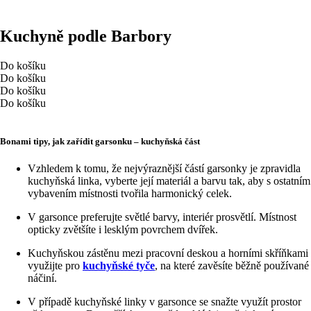
Kuchyně podle Barbory
Do košíku
Do košíku
Do košíku
Do košíku
Bonami tipy, jak zařídit garsonku – kuchyňská část
Vzhledem k tomu, že nejvýraznější částí garsonky je zpravidla
kuchyňská linka, vyberte její materiál a barvu tak, aby s ostatním
vybavením místnosti tvořila harmonický celek.
V garsonce preferujte světlé barvy, interiér prosvětlí. Místnost
opticky zvětšíte i lesklým povrchem dvířek.
Kuchyňskou zástěnu mezi pracovní deskou a horními skříňkami
využijte pro
kuchyňské tyče
, na které zavěsíte běžně používané
náčiní.
V případě kuchyňské linky v garsonce se snažte využít prostor