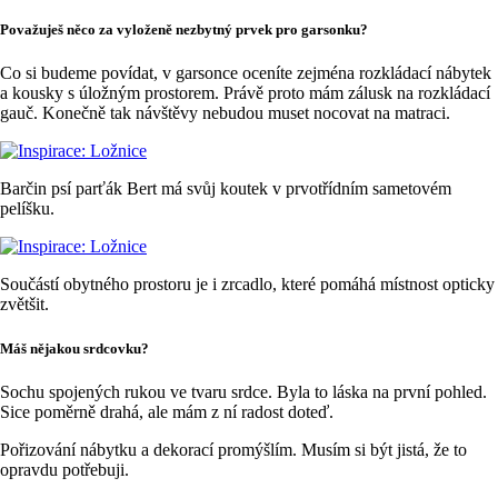
Považuješ něco za vyloženě nezbytný prvek pro garsonku?
Co si budeme povídat, v garsonce oceníte zejména rozkládací nábytek
a kousky s úložným prostorem. Právě proto mám zálusk na rozkládací
gauč. Konečně tak návštěvy nebudou muset nocovat na matraci.
Barčin psí parťák Bert má svůj koutek v prvotřídním sametovém
pelíšku.
Součástí obytného prostoru je i zrcadlo, které pomáhá místnost opticky
zvětšit.
Máš nějakou srdcovku?
Sochu spojených rukou ve tvaru srdce. Byla to láska na první pohled.
Sice poměrně drahá, ale mám z ní radost doteď.
Pořizování nábytku a dekorací promýšlím. Musím si být jistá, že to
opravdu potřebuji.