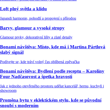
Loft plný světla a klidu
Japandi harmonie, pohodlí a propojení s přírodou
Barvy, glamour a vysoké stropy
Glamour prvky, dekorativní lišty a zlaté detaily
Bonami návštěva: Místo, kde má i Martina Pártlová
slabý signál
Podívejte se, kde tráví volný čas oblíbená zpěvačka
Bonami návštěva: Bydlení podle receptu – Karolíny
Four Nadčasovost a špetka hravosti
Jak z jednoho otevřeného prostoru udělat kancelář, hernu, kuchyň i
showroom
Proměna bytu v eklektickém stylu, kde se původní
snoubí s moderním