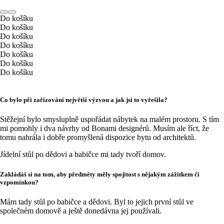
Do košíku
Do košíku
Do košíku
Do košíku
Do košíku
Do košíku
Do košíku
Co bylo při zařizování největší výzvou a jak jsi to vyřešila?
Stěžejní bylo smysluplně uspořádat nábytek na malém prostoru. S tím
mi pomohly i dva návrhy od Bonami designérů. Musím ale říct, že
tomu nahrála i dobře promyšlená dispozice bytu od architektů.
Jídelní stůl po dědovi a babičce mi tady tvoří domov.
Zakládáš si na tom, aby předměty měly spojitost s nějakým zážitkem či
vzpomínkou?
Mám tady stůl po babičce a dědovi. Byl to jejich první stůl ve
společném domově a ještě donedávna jej používali.