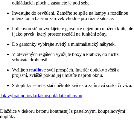
odkládacích ploch a zasunete je pod sebe.
Investujte do osvětlení. Zaměřte se spíše na lampy s rozdílnou
intenzitou a barvou žárovek vhodné pro různé situace.
Policovou stěnu využijete v garsonce nejen pro uložení knih, ale
i jako prvek, který prostor rozdělí na funkční zóny.
Do garsonky vybírejte světlý a minimalistický nábytek.
V otevřených regálech využijte boxy a krabice, do nichž
schováte drobnosti.
Vyžijte
zrcadlo
ve svůj prospěch. Interiér opticky zvětší a
projasní, zvláště pokud jej umístíte naproti oknu.
S doplňky šetřete, stačí několik svíček a zajímavá soška či váza.
Jak vybrat pohovku
Jak uspořádat knihovnu
Dlaždice v dekoru betonu kontrastují s pastelovými koupelnovými
doplňky.