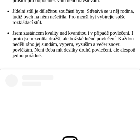
prostor pro odpočinek vám nebo návštěvám.
Jídelní stůl je důležitou součástí bytu. Střetává se u něj rodina,
tudíž bych na něm nešetřila. Pro menší byt vybírejte spíše
rozkládací stůl.
Jsem zastáncem kvality nad kvantitou i v případě povlečení. I
proto jsem zvolila dražší, ale božské lněné povlečení. Každou
neděli ráno jej sundám, vyperu, vysuším a večer znovu
povlékám. Není třeba mít desítky druhů povlečení, ale alespoň
jedno pořádné.