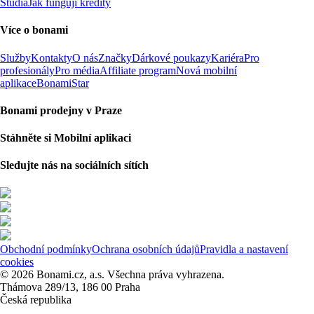
Studia
Jak fungují kredity
Více o bonami
Služby
Kontakty
O nás
Značky
Dárkové poukazy
Kariéra
Pro
profesionály
Pro média
Affiliate program
Nová mobilní
aplikace
BonamiStar
Bonami prodejny v Praze
Stáhněte si Mobilní aplikaci
Sledujte nás na sociálních sítích
Obchodní podmínky
Ochrana osobních údajů
Pravidla a nastavení
cookies
© 2026 Bonami.cz, a.s. Všechna práva vyhrazena.
Thámova 289/13, 186 00 Praha
Česká republika