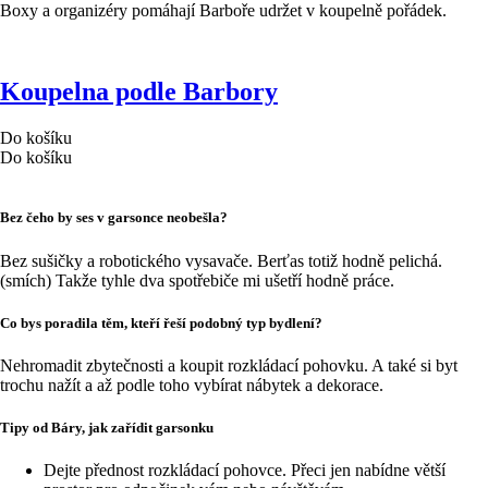
Boxy a organizéry pomáhají Barboře udržet v koupelně pořádek.
Koupelna podle Barbory
Do košíku
Do košíku
Bez čeho by ses v garsonce neobešla?
Bez sušičky a robotického vysavače. Berťas totiž hodně pelichá.
(smích) Takže tyhle dva spotřebiče mi ušetří hodně práce.
Co bys poradila těm, kteří řeší podobný typ bydlení?
Nehromadit zbytečnosti a koupit rozkládací pohovku. A také si byt
trochu nažít a až podle toho vybírat nábytek a dekorace.
Tipy od Báry, jak zařídit garsonku
Dejte přednost rozkládací pohovce. Přeci jen nabídne větší