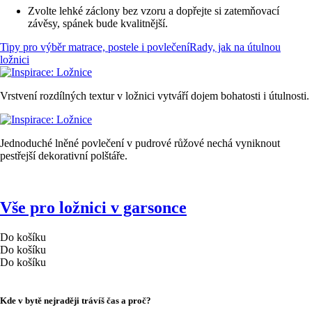
Zvolte lehké záclony bez vzoru a dopřejte si zatemňovací
závěsy, spánek bude kvalitnější.
Tipy pro výběr matrace, postele i povlečení
Rady, jak na útulnou
ložnici
Vrstvení rozdílných textur v ložnici vytváří dojem bohatosti i útulnosti.
Jednoduché lněné povlečení v pudrové růžové nechá vyniknout
pestřejší dekorativní polštáře.
Vše pro ložnici v garsonce
Do košíku
Do košíku
Do košíku
Kde v bytě nejraději trávíš čas a proč?