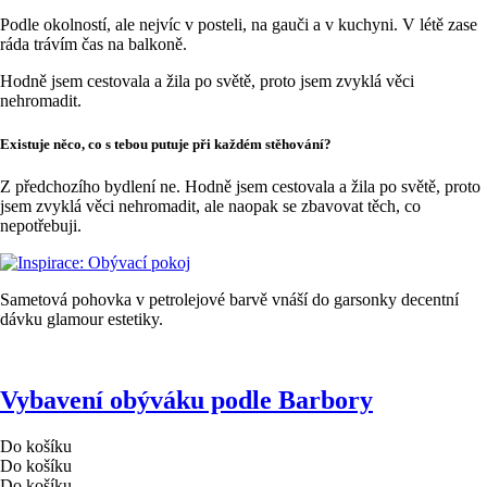
Podle okolností, ale nejvíc v posteli, na gauči a v kuchyni. V létě zase
ráda trávím čas na balkoně.
Hodně jsem cestovala a žila po světě, proto jsem zvyklá věci
nehromadit.
Existuje něco, co s tebou putuje při každém stěhování?
Z předchozího bydlení ne. Hodně jsem cestovala a žila po světě, proto
jsem zvyklá věci nehromadit, ale naopak se zbavovat těch, co
nepotřebuji.
Sametová pohovka v petrolejové barvě vnáší do garsonky decentní
dávku glamour estetiky.
Vybavení obýváku podle Barbory
Do košíku
Do košíku
Do košíku