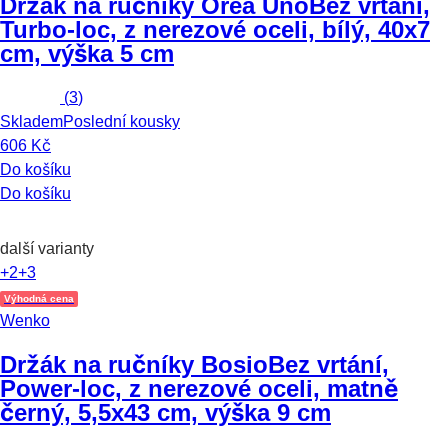
Držák na ručníky Orea Uno
Bez vrtání,
Turbo-loc, z nerezové oceli, bílý, 40x7
cm, výška 5 cm
(
3
)
Skladem
Poslední kousky
606 Kč
Do košíku
Do košíku
další varianty
+2
+3
Výhodná cena
Wenko
Držák na ručníky Bosio
Bez vrtání,
Power-loc, z nerezové oceli, matně
černý, 5,5x43 cm, výška 9 cm