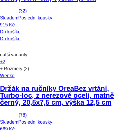
(
32
)
Skladem
Poslední kousky
915 Kč
Do košíku
Do košíku
další varianty
+2
+ Rozměry (2)
Wenko
Držák na ručníky Orea
Bez vrtání,
Turbo-loc, z nerezové oceli, matně
černý, 20,5x7,5 cm, výška 12,5 cm
(
78
)
Skladem
Poslední kousky
669 Kč