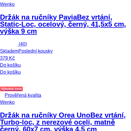
Wenko
Držák na ručníky Pavia
Bez vrtání,
Static-Loc, ocelový, černý, 41,5x5 cm,
výška 9 cm
(
40
)
Skladem
Poslední kousky
379 Kč
Do košíku
Do košíku
Výhodná cena
Prověřená kvalita
Wenko
Držák na ručníky Orea Uno
Bez vrtání,
Turbo-loc, z nerezové oceli, matně
černý, 60x7 cm, výška 4,5 cm