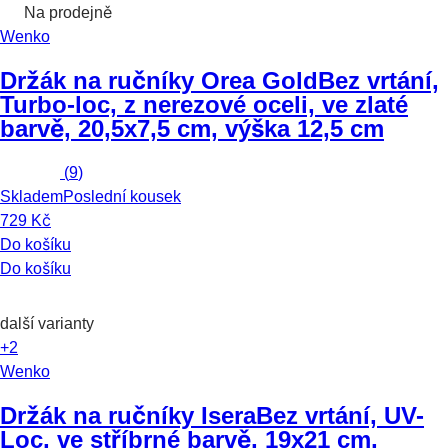
Na prodejně
Wenko
Držák na ručníky Orea Gold
Bez vrtání,
Turbo-loc, z nerezové oceli, ve zlaté
barvě, 20,5x7,5 cm, výška 12,5 cm
(
9
)
Skladem
Poslední kousek
729 Kč
Do košíku
Do košíku
další varianty
+2
Wenko
Držák na ručníky Isera
Bez vrtání, UV-
Loc, ve stříbrné barvě, 19x21 cm,