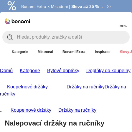
Bonami Extra × Micadoni |
Summer Sale |
Ušetřete až 40 % →
Sleva až 25 % →
Menu
Kategorie
Místnosti
Bonami Extra
Inspirace
Slevy &
Domů
Kategorie
Bytové doplňky
Doplňky do koupelny
Koupelnové držáky
Držáky na ručníky
Držáky na
ručníky
...
Koupelnové držáky
Držáky na ručníky
Nalepovací držáky na ručníky