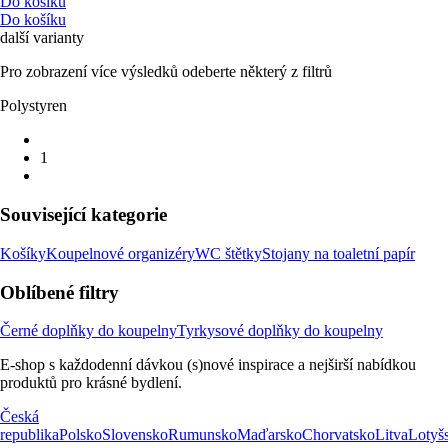
Do košíku
Do košíku
další varianty
Pro zobrazení více výsledků odeberte některý z filtrů
Polystyren
1
Související kategorie
Košíky
Koupelnové organizéry
WC štětky
Stojany na toaletní papír
Oblíbené filtry
Černé doplňky do koupelny
Tyrkysové doplňky do koupelny
E-shop s každodenní dávkou (s)nové inspirace a nejširší nabídkou
produktů pro krásné bydlení.
Česká
republika
Polsko
Slovensko
Rumunsko
Maďarsko
Chorvatsko
Litva
Lotyš