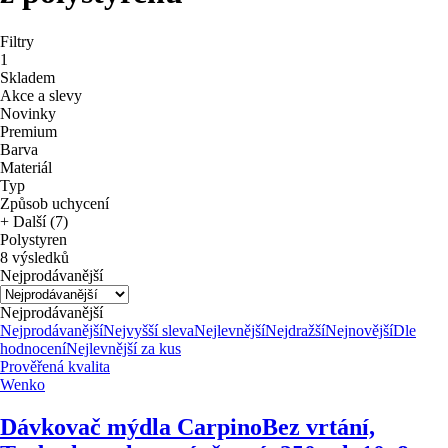
Filtry
1
Skladem
Akce a slevy
Novinky
Premium
Barva
Materiál
Typ
Způsob uchycení
+ Další (7)
Polystyren
8 výsledků
Nejprodávanější
Nejprodávanější
Nejprodávanější
Nejvyšší sleva
Nejlevnější
Nejdražší
Nejnovější
Dle
hodnocení
Nejlevnější za kus
Prověřená kvalita
Wenko
Dávkovač mýdla Carpino
Bez vrtání,