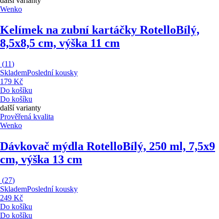
další varianty
Wenko
Kelímek na zubní kartáčky Rotello
Bílý,
8,5x8,5 cm, výška 11 cm
(
11
)
Skladem
Poslední kousky
179 Kč
Do košíku
Do košíku
další varianty
Prověřená kvalita
Wenko
Dávkovač mýdla Rotello
Bílý, 250 ml, 7,5x9
cm, výška 13 cm
(
27
)
Skladem
Poslední kousky
249 Kč
Do košíku
Do košíku