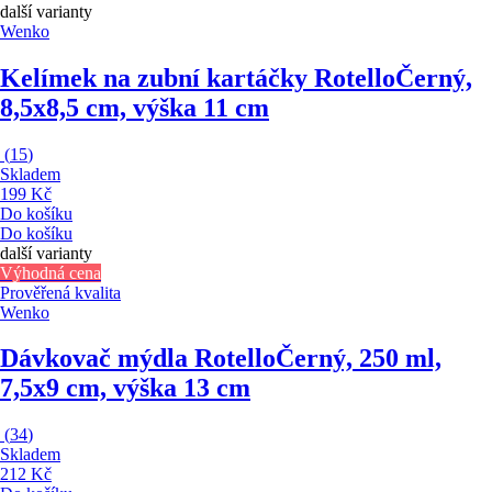
další varianty
Wenko
Kelímek na zubní kartáčky Rotello
Černý,
8,5x8,5 cm, výška 11 cm
(
15
)
Skladem
199 Kč
Do košíku
Do košíku
další varianty
Výhodná cena
Prověřená kvalita
Wenko
Dávkovač mýdla Rotello
Černý, 250 ml,
7,5x9 cm, výška 13 cm
(
34
)
Skladem
212 Kč