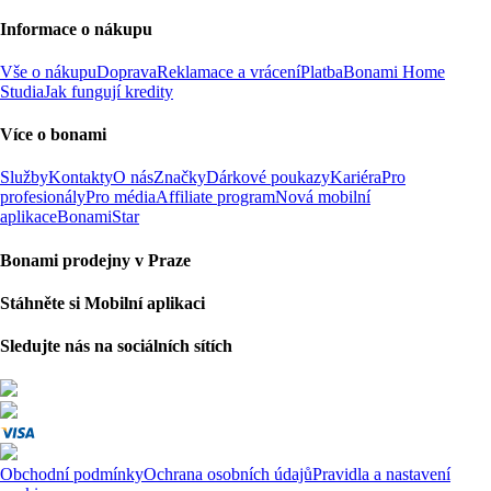
Informace o nákupu
Vše o nákupu
Doprava
Reklamace a vrácení
Platba
Bonami Home
Studia
Jak fungují kredity
Více o bonami
Služby
Kontakty
O nás
Značky
Dárkové poukazy
Kariéra
Pro
profesionály
Pro média
Affiliate program
Nová mobilní
aplikace
BonamiStar
Bonami prodejny v Praze
Stáhněte si Mobilní aplikaci
Sledujte nás na sociálních sítích
Obchodní podmínky
Ochrana osobních údajů
Pravidla a nastavení