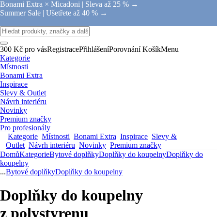
Bonami Extra × Micadoni |
Sleva až 25 % →
Summer Sale |
Ušetřete až 40 % →
300 Kč pro vás
Registrace
Přihlášení
Porovnání
Košík
Menu
Kategorie
Místnosti
Bonami Extra
Inspirace
Slevy & Outlet
Návrh interiéru
Novinky
Premium značky
Pro profesionály
Kategorie
Místnosti
Bonami Extra
Inspirace
Slevy &
Outlet
Návrh interiéru
Novinky
Premium značky
Domů
Kategorie
Bytové doplňky
Doplňky do koupelny
Doplňky do
koupelny
...
Bytové doplňky
Doplňky do koupelny
Doplňky do koupelny
z polystyrenu