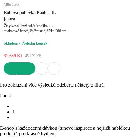
Milo Casa
Rohová pohovka Paolo - II.
jakost
Žinylková, levý roh/s lenoškou, v
terakotové barvě, čtyřmístná, šířka 266 cm
Skladem
Poslední kousek
31 639 Kč
45 199 Kč
DO KOŠÍKU
Pro zobrazení více výsledků odeberte některý z filtrů
Paolo
1
E-shop s každodenní dávkou (s)nové inspirace a nejširší nabídkou
produktů pro krásné bydlení.