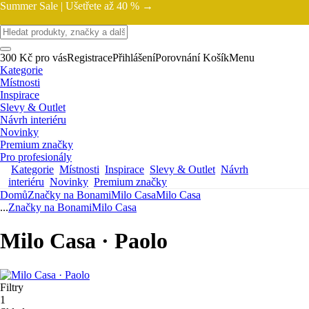
Summer Sale |
Ušetřete až 40 % →
300 Kč pro vás
Registrace
Přihlášení
Porovnání
Košík
Menu
Kategorie
Místnosti
Inspirace
Slevy & Outlet
Návrh interiéru
Novinky
Premium značky
Pro profesionály
Kategorie
Místnosti
Inspirace
Slevy & Outlet
Návrh
interiéru
Novinky
Premium značky
Domů
Značky na Bonami
Milo Casa
Milo Casa
...
Značky na Bonami
Milo Casa
Milo Casa · Paolo
Filtry
1