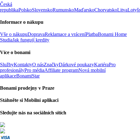
Česká
republika
Polsko
Slovensko
Rumunsko
Maďarsko
Chorvatsko
Litva
Lotyš
Informace o nákupu
Vše o nákupu
Doprava
Reklamace a vrácení
Platba
Bonami Home
Studia
Jak fungují kredity
Více o bonami
Služby
Kontakty
O nás
Značky
Dárkové poukazy
Kariéra
Pro
profesionály
Pro média
Affiliate program
Nová mobilní
aplikace
BonamiStar
Bonami prodejny v Praze
Stáhněte si Mobilní aplikaci
Sledujte nás na sociálních sítích