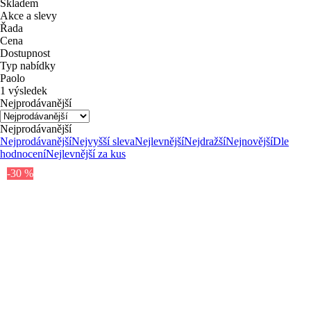
Skladem
Akce a slevy
Řada
Cena
Dostupnost
Typ nabídky
Paolo
1 výsledek
Nejprodávanější
Nejprodávanější
Nejprodávanější
Nejvyšší sleva
Nejlevnější
Nejdražší
Nejnovější
Dle
hodnocení
Nejlevnější za kus
-30 %