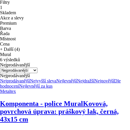
Filtry
1
Skladem
Akce a slevy
Premium
Barva
Řada
Místnost
Cena
+ Další (4)
Mural
6 výsledků
Nejprodávanější
Nejprodávanější
Nejprodávanější
Nejvyšší sleva
Nejlevnější
Nejdražší
Nejnovější
Dle
hodnocení
Nejlevnější za kus
Metaltex
Komponenta - police Mural
Kovová,
povrchová úprava: práškový lak, černá,
43x15 cm