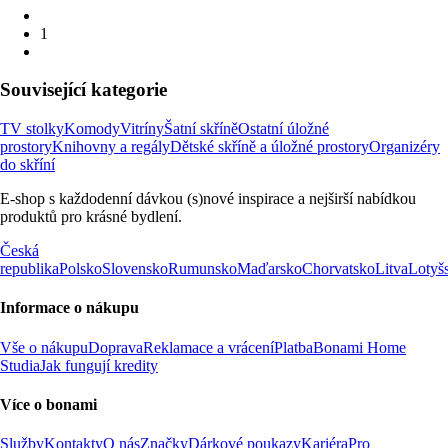
1
Související kategorie
TV stolky
Komody
Vitríny
Šatní skříně
Ostatní úložné
prostory
Knihovny a regály
Dětské skříně a úložné prostory
Organizéry
do skříní
E-shop s každodenní dávkou (s)nové inspirace a nejširší nabídkou
produktů pro krásné bydlení.
Česká
republika
Polsko
Slovensko
Rumunsko
Maďarsko
Chorvatsko
Litva
Lotyš
Informace o nákupu
Vše o nákupu
Doprava
Reklamace a vrácení
Platba
Bonami Home
Studia
Jak fungují kredity
Více o bonami
Služby
Kontakty
O nás
Značky
Dárkové poukazy
Kariéra
Pro