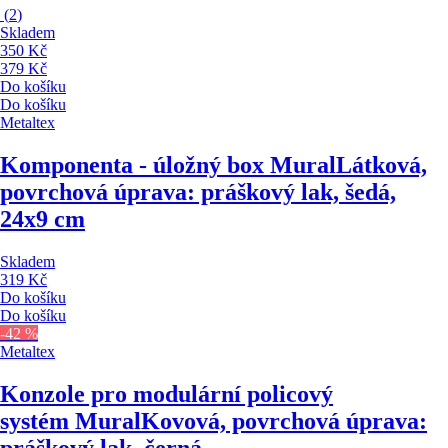
(
2
)
Skladem
350 Kč
379 Kč
Do košíku
Do košíku
Metaltex
Komponenta - úložný box Mural
Látková,
povrchová úprava: práškový lak, šedá,
24x9 cm
Skladem
319 Kč
Do košíku
Do košíku
-42 %
Metaltex
Konzole pro modulární policový
systém Mural
Kovová, povrchová úprava: