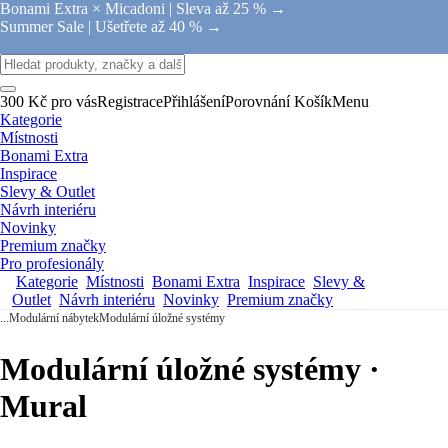
Bonami Extra × Micadoni |
Sleva až 25 % →
Summer Sale |
Ušetřete až 40 % →
300 Kč pro vás
Registrace
Přihlášení
Porovnání
Košík
Menu
Kategorie
Místnosti
Bonami Extra
Inspirace
Slevy & Outlet
Návrh interiéru
Novinky
Premium značky
Pro profesionály
Kategorie
Místnosti
Bonami Extra
Inspirace
Slevy &
Outlet
Návrh interiéru
Novinky
Premium značky
...
Modulární nábytek
Modulární úložné systémy
Modulární úložné systémy ·
Mural