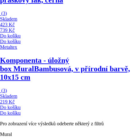
práškový lak, černá
(
3
)
Skladem
423 Kč
739 Kč
Do košíku
Do košíku
Metaltex
Komponenta - úložný
box Mural
Bambusová, v přírodní barvě,
10x15 cm
(
3
)
Skladem
219 Kč
Do košíku
Do košíku
Pro zobrazení více výsledků odeberte některý z filtrů
Mural