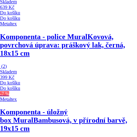
Skladem
639 Kč
Do košíku
Do košíku
Metaltex
Komponenta - police Mural
Kovová,
povrchová úprava: práškový lak, černá,
18x15 cm
(
2
)
Skladem
399 Kč
Do košíku
Do košíku
-7 %
Metaltex
Komponenta - úložný
box Mural
Bambusová, v přírodní barvě,
19x15 cm