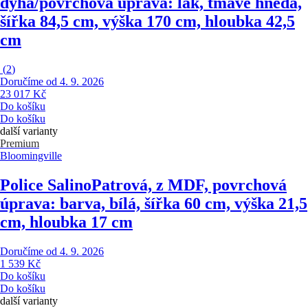
dýha/povrchová úprava: lak, tmavě hnědá,
šířka 84,5 cm, výška 170 cm, hloubka 42,5
cm
(
2
)
Doručíme od 4. 9. 2026
23 017 Kč
Do košíku
Do košíku
další varianty
Premium
Bloomingville
Police Salino
Patrová, z MDF, povrchová
úprava: barva, bílá, šířka 60 cm, výška 21,5
cm, hloubka 17 cm
Doručíme od 4. 9. 2026
1 539 Kč
Do košíku
Do košíku
další varianty