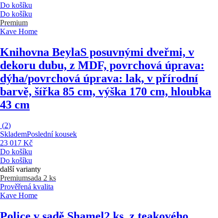
Do košíku
Do košíku
Premium
Kave Home
Knihovna Beyla
S posuvnými dveřmi, v
dekoru dubu, z MDF, povrchová úprava:
dýha/povrchová úprava: lak, v přírodní
barvě, šířka 85 cm, výška 170 cm, hloubka
43 cm
(
2
)
Skladem
Poslední kousek
23 017 Kč
Do košíku
Do košíku
další varianty
Premium
sada 2 ks
Prověřená kvalita
Kave Home
Police v sadě Shamel
2 ks, z teakového