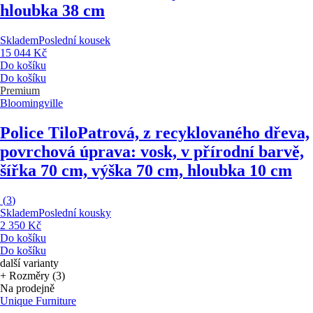
hloubka 38 cm
Skladem
Poslední kousek
15 044 Kč
Do košíku
Do košíku
Premium
Bloomingville
Police Tilo
Patrová, z recyklovaného dřeva,
povrchová úprava: vosk, v přírodní barvě,
šířka 70 cm, výška 70 cm, hloubka 10 cm
(
3
)
Skladem
Poslední kousky
2 350 Kč
Do košíku
Do košíku
další varianty
+ Rozměry (3)
Na prodejně
Unique Furniture