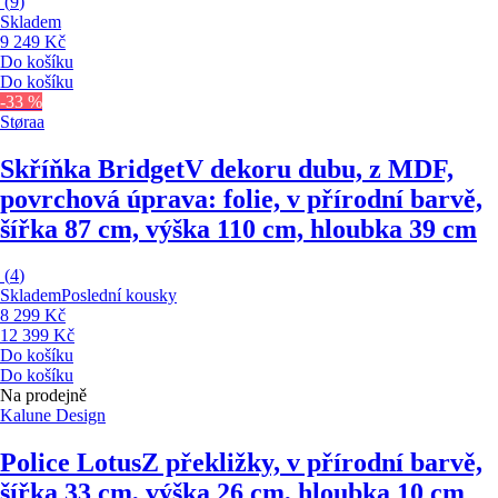
(
9
)
Skladem
9 249 Kč
Do košíku
Do košíku
-33 %
Støraa
Skříňka Bridget
V dekoru dubu, z MDF,
povrchová úprava: folie, v přírodní barvě,
šířka 87 cm, výška 110 cm, hloubka 39 cm
(
4
)
Skladem
Poslední kousky
8 299 Kč
12 399 Kč
Do košíku
Do košíku
Na prodejně
Kalune Design
Police Lotus
Z překližky, v přírodní barvě,
šířka 33 cm, výška 26 cm, hloubka 10 cm