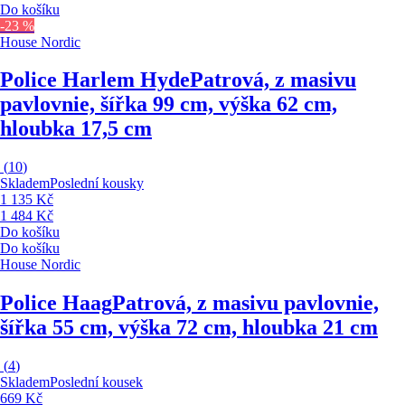
Do košíku
-23 %
House Nordic
Police Harlem Hyde
Patrová, z masivu
pavlovnie, šířka 99 cm, výška 62 cm,
hloubka 17,5 cm
(
10
)
Skladem
Poslední kousky
1 135 Kč
1 484 Kč
Do košíku
Do košíku
House Nordic
Police Haag
Patrová, z masivu pavlovnie,
šířka 55 cm, výška 72 cm, hloubka 21 cm
(
4
)
Skladem
Poslední kousek
669 Kč