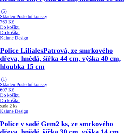
(
5
)
Skladem
Poslední kousky
769 Kč
Do košíku
Do košíku
Kalune Design
Police Liliales
Patrová, ze smrkového
dřeva, hnědá, šířka 44 cm, výška 40 cm,
hloubka 15 cm
(
1
)
Skladem
Poslední kousky
607 Kč
Do košíku
Do košíku
sada 2 ks
Kalune Design
Police v sadě Gem
2 ks, ze smrkového
dřeva, hnědé, šířka 30 cm, výška 14 cm,