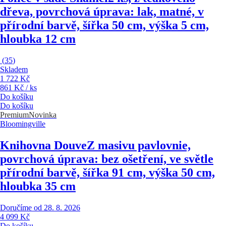
dřeva, povrchová úprava: lak, matné, v
přírodní barvě, šířka 50 cm, výška 5 cm,
hloubka 12 cm
(
35
)
Skladem
1 722 Kč
861 Kč / ks
Do košíku
Do košíku
Premium
Novinka
Bloomingville
Knihovna Douve
Z masivu pavlovnie,
povrchová úprava: bez ošetření, ve světle
přírodní barvě, šířka 91 cm, výška 50 cm,
hloubka 35 cm
Doručíme od 28. 8. 2026
4 099 Kč
Do košíku