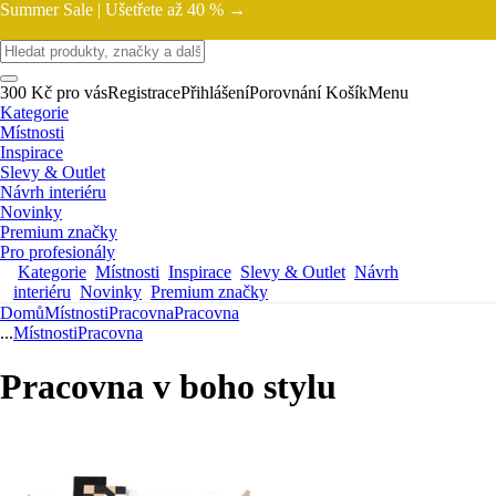
Summer Sale |
Ušetřete až 40 % →
300 Kč pro vás
Registrace
Přihlášení
Porovnání
Košík
Menu
Kategorie
Místnosti
Inspirace
Slevy & Outlet
Návrh interiéru
Novinky
Premium značky
Pro profesionály
Kategorie
Místnosti
Inspirace
Slevy & Outlet
Návrh
interiéru
Novinky
Premium značky
Domů
Místnosti
Pracovna
Pracovna
...
Místnosti
Pracovna
Pracovna v boho stylu