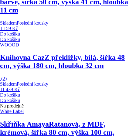
barvě, šířka 50 cm, výška 41 cm, hloubka
11 cm
Skladem
Poslední kousky
1 159 Kč
Do košíku
Do košíku
WOOOD
Knihovna Caz
Z překližky, bílá, šířka 48
cm, výška 180 cm, hloubka 32 cm
(
2
)
Skladem
Poslední kousky
11 439 Kč
Do košíku
Do košíku
Na prodejně
White Label
Skříňka Amaya
Ratanová, z MDF,
krémová, šířka 80 cm, výška 100 cm,