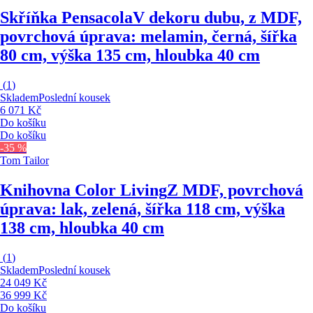
Skříňka Pensacola
V dekoru dubu, z MDF,
povrchová úprava: melamin, černá, šířka
80 cm, výška 135 cm, hloubka 40 cm
(
1
)
Skladem
Poslední kousek
6 071 Kč
Do košíku
Do košíku
-35 %
Tom Tailor
Knihovna Color Living
Z MDF, povrchová
úprava: lak, zelená, šířka 118 cm, výška
138 cm, hloubka 40 cm
(
1
)
Skladem
Poslední kousek
24 049 Kč
36 999 Kč
Do košíku