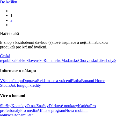
Do košíku
1
2
Načíst další
E-shop s každodenní dávkou (s)nové inspirace a nejširší nabídkou
produktů pro krásné bydlení.
Česká
republika
Polsko
Slovensko
Rumunsko
Maďarsko
Chorvatsko
Litva
Lotyš
Informace o nákupu
Vše o nákupu
Doprava
Reklamace a vrácení
Platba
Bonami Home
Studia
Jak fungují kredity
Více o bonami
Služby
Kontakty
O nás
Značky
Dárkové poukazy
Kariéra
Pro
profesionály
Pro média
Affiliate program
Nová mobilní
aplikace
BonamiStar