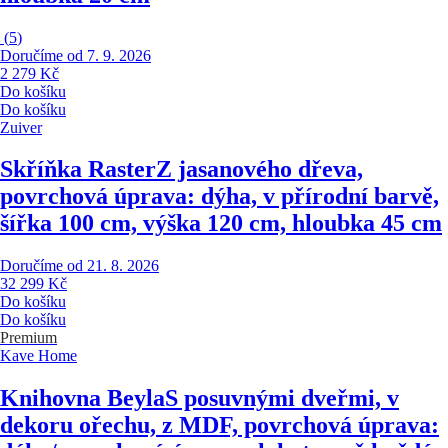
(
5
)
Doručíme od 7. 9. 2026
2 279 Kč
Do košíku
Do košíku
Zuiver
Skříňka Raster
Z jasanového dřeva,
povrchová úprava: dýha, v přírodní barvě,
šířka 100 cm, výška 120 cm, hloubka 45 cm
Doručíme od 21. 8. 2026
32 299 Kč
Do košíku
Do košíku
Premium
Kave Home
Knihovna Beyla
S posuvnými dveřmi, v
dekoru ořechu, z MDF, povrchová úprava: