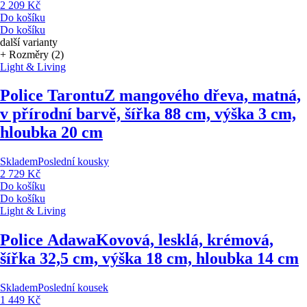
2 209 Kč
Do košíku
Do košíku
další varianty
+ Rozměry (2)
Light & Living
Police Tarontu
Z mangového dřeva, matná,
v přírodní barvě, šířka 88 cm, výška 3 cm,
hloubka 20 cm
Skladem
Poslední kousky
2 729 Kč
Do košíku
Do košíku
Light & Living
Police Adawa
Kovová, lesklá, krémová,
šířka 32,5 cm, výška 18 cm, hloubka 14 cm
Skladem
Poslední kousek
1 449 Kč