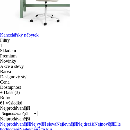
Kancelářský nábytek
Filtry
1
Skladem
Premium
Novinky
Akce a slevy
Barva
Designový styl
Cena
Dostupnost
+ Další (3)
Boho
61 výsledků
Nejprodávanější
Nejprodávanější
Nejprodávanější
Nejvyšší sleva
Nejlevnější
Nejdražší
Nejnovější
Dle
hodnocení
Nejlevnější za kus