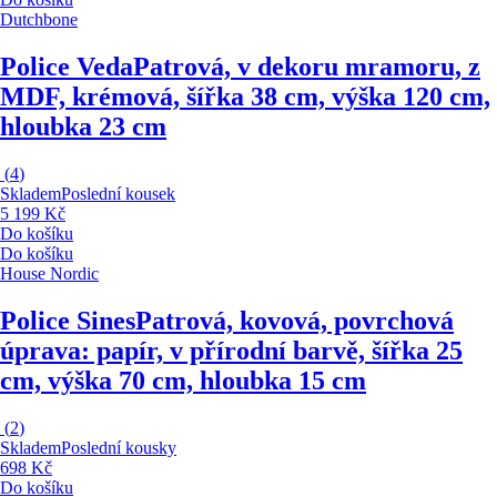
Dutchbone
Police Veda
Patrová, v dekoru mramoru, z
MDF, krémová, šířka 38 cm, výška 120 cm,
hloubka 23 cm
(
4
)
Skladem
Poslední kousek
5 199 Kč
Do košíku
Do košíku
House Nordic
Police Sines
Patrová, kovová, povrchová
úprava: papír, v přírodní barvě, šířka 25
cm, výška 70 cm, hloubka 15 cm
(
2
)
Skladem
Poslední kousky
698 Kč
Do košíku