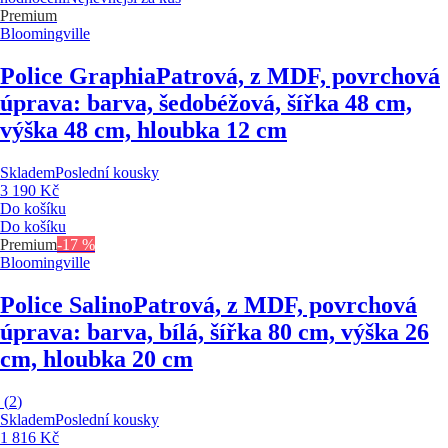
Premium
Bloomingville
Police Graphia
Patrová, z MDF, povrchová
úprava: barva, šedobéžová, šířka 48 cm,
výška 48 cm, hloubka 12 cm
Skladem
Poslední kousky
3 190 Kč
Do košíku
Do košíku
Premium
-17 %
Bloomingville
Police Salino
Patrová, z MDF, povrchová
úprava: barva, bílá, šířka 80 cm, výška 26
cm, hloubka 20 cm
(
2
)
Skladem
Poslední kousky
1 816 Kč