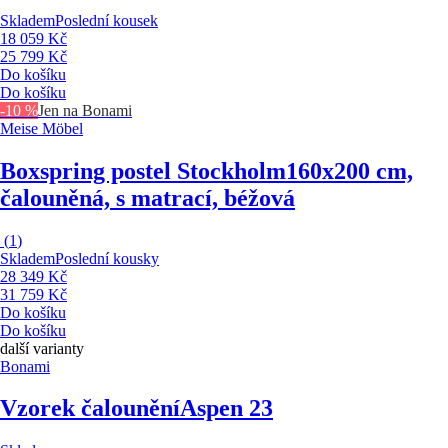
Skladem
Poslední kousek
18 059 Kč
25 799 Kč
Do košíku
Do košíku
-10 %
Jen na Bonami
Meise Möbel
Boxspring postel Stockholm
160x200 cm,
čalouněná, s matrací, béžová
(
1
)
Skladem
Poslední kousky
28 349 Kč
31 759 Kč
Do košíku
Do košíku
další varianty
Bonami
Vzorek čalounění
Aspen 23