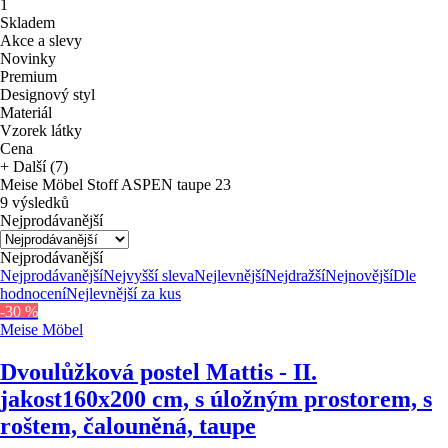
1
Skladem
Akce a slevy
Novinky
Premium
Designový styl
Materiál
Vzorek látky
Cena
+ Další (7)
Meise Möbel Stoff ASPEN taupe 23
9 výsledků
Nejprodávanější
Nejprodávanější
Nejprodávanější
Nejvyšší sleva
Nejlevnější
Nejdražší
Nejnovější
Dle
hodnocení
Nejlevnější za kus
-30 %
Meise Möbel
Dvoulůžková postel Mattis - II.
jakost
160x200 cm, s úložným prostorem, s
roštem, čalouněná, taupe