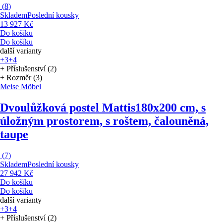
(
8
)
Skladem
Poslední kousky
13 927 Kč
Do košíku
Do košíku
další varianty
+3
+4
+ Příslušenství (2)
+ Rozměr (3)
Meise Möbel
Dvoulůžková postel Mattis
180x200 cm, s
úložným prostorem, s roštem, čalouněná,
taupe
(
7
)
Skladem
Poslední kousky
27 942 Kč
Do košíku
Do košíku
další varianty
+3
+4
+ Příslušenství (2)