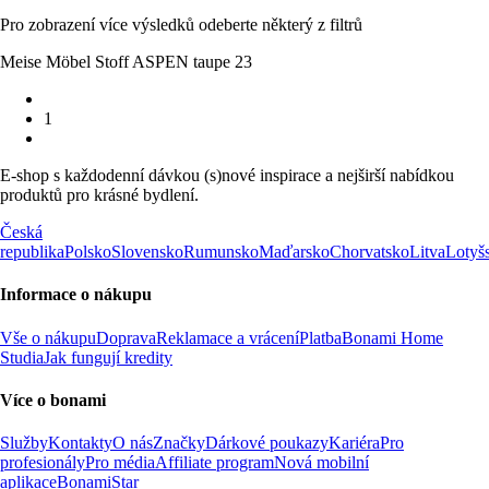
Pro zobrazení více výsledků odeberte některý z filtrů
Meise Möbel Stoff ASPEN taupe 23
1
E-shop s každodenní dávkou (s)nové inspirace a nejširší nabídkou
produktů pro krásné bydlení.
Česká
republika
Polsko
Slovensko
Rumunsko
Maďarsko
Chorvatsko
Litva
Lotyš
Informace o nákupu
Vše o nákupu
Doprava
Reklamace a vrácení
Platba
Bonami Home
Studia
Jak fungují kredity
Více o bonami
Služby
Kontakty
O nás
Značky
Dárkové poukazy
Kariéra
Pro
profesionály
Pro média
Affiliate program
Nová mobilní
aplikace
BonamiStar