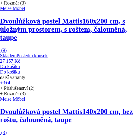
+ Rozměr (3)
Meise Möbel
Dvoulůžková postel Mattis
160x200 cm, s
úložným prostorem, s roštem, čalouněná,
taupe
(
9
)
Skladem
Poslední kousek
27 157 Kč
Do košíku
Do košíku
další varianty
+3
+4
+ Příslušenství (2)
+ Rozměr (3)
Meise Möbel
Dvoulůžková postel Mattis
140x200 cm, bez
roštu, čalouněná, taupe
(
3
)