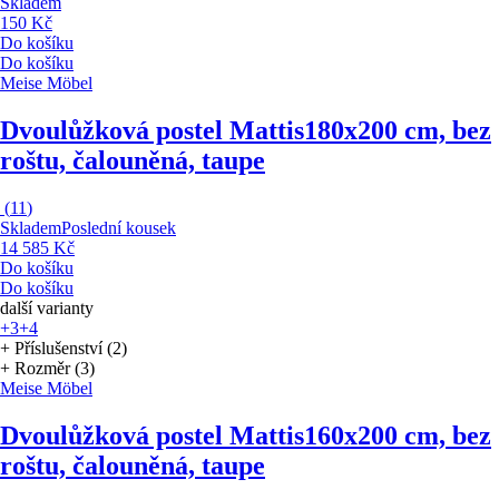
Skladem
150 Kč
Do košíku
Do košíku
Meise Möbel
Dvoulůžková postel Mattis
180x200 cm, bez
roštu, čalouněná, taupe
(
11
)
Skladem
Poslední kousek
14 585 Kč
Do košíku
Do košíku
další varianty
+3
+4
+ Příslušenství (2)
+ Rozměr (3)
Meise Möbel
Dvoulůžková postel Mattis
160x200 cm, bez
roštu, čalouněná, taupe