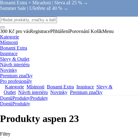
Bonami Extra × Micadoni |
Sleva až 25 % →
Summer Sale |
Ušetřete až 40 % →
300 Kč pro vás
Registrace
Přihlášení
Porovnání
Košík
Menu
Kategorie
Místnosti
Bonami Extra
Inspirace
Slevy & Outlet
Návrh interiéru
Novinky
Premium značky
Pro profesionály
Kategorie
Místnosti
Bonami Extra
Inspirace
Slevy &
Outlet
Návrh interiéru
Novinky
Premium značky
Domů
Produkty
Produkty
Domů
Produkty
Produkty aspen 23
Filtry