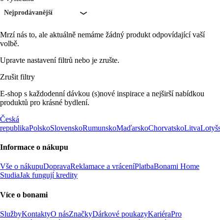
Nejprodávanější
Mrzí nás to, ale aktuálně nemáme žádný produkt odpovídající vaší
volbě.
Upravte nastavení filtrů nebo je zrušte.
Zrušit filtry
E-shop s každodenní dávkou (s)nové inspirace a nejširší nabídkou
produktů pro krásné bydlení.
Česká
republika
Polsko
Slovensko
Rumunsko
Maďarsko
Chorvatsko
Litva
Lotyš
Informace o nákupu
Vše o nákupu
Doprava
Reklamace a vrácení
Platba
Bonami Home
Studia
Jak fungují kredity
Více o bonami
Služby
Kontakty
O nás
Značky
Dárkové poukazy
Kariéra
Pro