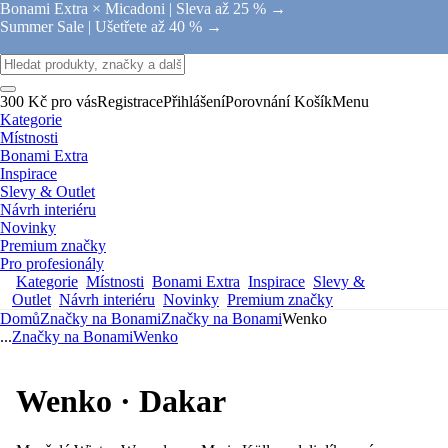
Bonami Extra × Micadoni |
Sleva až 25 % →
Summer Sale |
Ušetřete až 40 % →
300 Kč pro vás
Registrace
Přihlášení
Porovnání
Košík
Menu
Kategorie
Místnosti
Bonami Extra
Inspirace
Slevy & Outlet
Návrh interiéru
Novinky
Premium značky
Pro profesionály
Kategorie
Místnosti
Bonami Extra
Inspirace
Slevy &
Outlet
Návrh interiéru
Novinky
Premium značky
Domů
Značky na Bonami
Značky na Bonami
Wenko
...
Značky na Bonami
Wenko
Wenko · Dakar