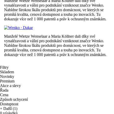
Manželé Wietze Wenselaar a Maria Köllner dali díky své
vynalézavosti a vášni pro podnikání vzniknout značce Wenko.
Nabídne širokou škálu produktů pro domácnost, ve kterých se
promítá kvalita, cenová dostupnost a touha po inovacích. Tu
dokazuje více než 1 000 patentů a práv k ochranným známkám.
Manželé Wietze Wenselaar a Maria Köllner dali díky své
vynalézavosti a vášni pro podnikání vzniknout značce Wenko.
Nabídne širokou škálu produktů pro domácnost, ve kterých se
promítá kvalita, cenová dostupnost a touha po inovacích. Tu
dokazuje více než 1 000 patentů a práv k ochranným známkám.
Filtry
Skladem
Novinky
Premium
Akce a slevy
Řada
Cena
Způsob uchycení
Dostupnost
+ Další (1)
0 výsledků