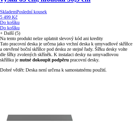
Skladem
Poslední kousek
5 499 Kč
Do košíku
Do košíku
+
Další (5)
Na tento produkt nelze uplatnit slevový kód ani kredity
Tato pracovní deska je určena jako vrchní deska k umyvadlové skříňce
a otevřené boční skříňce pod desku ze stejné řady. Šířku desky volte
dle šířky zvolených skříněk. K instalaci desky na umyvadlovou
skříňku je
nutné dokoupit podpěru
pracovní desky.
Dobré vědět: Deska není určena k samostatnému použití.