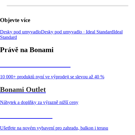
Objevte více
Desky pod umyvadlo
Desky pod umyvadlo · Ideal Standard
Ideal
Standard
Právě na Bonami
Summer Sale až -40 %
10 000+ produktů nyní ve výprodeji se slevou až 40 %
Bonami Outlet
Nábytek a doplňky za výrazně nižší ceny
Zahrada ve slevě
Ušetřete na novém vybavení pro zahradu, balkon i terasu