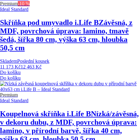
Premium
-10 %
Ideal Standard
Skříňka pod umyvadlo i.Life B
Závěsná, z
MDF, povrchová úprava: lamino, tmavě
šedá, šířka 80 cm, výška 63 cm, hloubka
50,5 cm
Skladem
Poslední kousek
11 173 Kč
12 463 Kč
Do košíku
Do košíku
Premium
Ideal Standard
Koupelnová skříňka i.Life B
Nízká/závěsná,
v dekoru dubu, z MDF, povrchová úprava:
lamino, v přírodní barvě, šířka 40 cm,
výška 63 cm, hloubka 50,5 cm