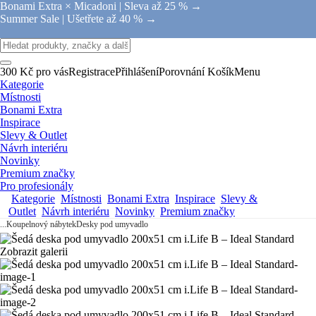
Bonami Extra × Micadoni |
Sleva až 25 % →
Summer Sale |
Ušetřete až 40 % →
300 Kč pro vás
Registrace
Přihlášení
Porovnání
Košík
Menu
Kategorie
Místnosti
Bonami Extra
Inspirace
Slevy & Outlet
Návrh interiéru
Novinky
Premium značky
Pro profesionály
Kategorie
Místnosti
Bonami Extra
Inspirace
Slevy &
Outlet
Návrh interiéru
Novinky
Premium značky
...
Koupelnový nábytek
Desky pod umyvadlo
Zobrazit galerii