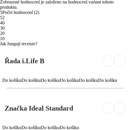
Zobrazené hodnocení je založeno na hodnocení variant tohoto
produktu.
5
Počet hodnocení
(
2
)
5
2
4
0
3
0
2
0
1
0
Jak fungují recenze?
Řada i.Life B
Do košíku
Do košíku
Do košíku
Do košíku
Do košíku
Do košíku
Značka Ideal Standard
Do košíku
Do košíku
Do košíku
Do košíku