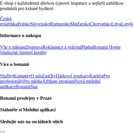
E-shop s každodenní dávkou (s)nové inspirace a nejširší nabídkou
produktů pro krásné bydlení.
Česká
republika
Polsko
Slovensko
Rumunsko
Maďarsko
Chorvatsko
Litva
Lotyš
Informace o nákupu
Vše o nákupu
Doprava
Reklamace a vrácení
Platba
Bonami Home
Studia
Jak fungují kredity
Více o bonami
Služby
Kontakty
O nás
Značky
Dárkové poukazy
Kariéra
Pro
profesionály
Pro média
Affiliate program
Nová mobilní
aplikace
BonamiStar
Bonami prodejny v Praze
Stáhněte si Mobilní aplikaci
Sledujte nás na sociálních sítích