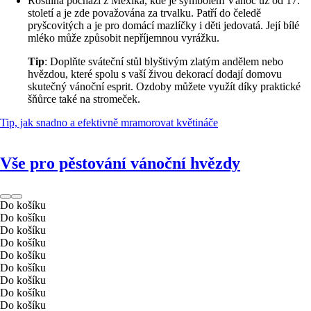
Rostlina pochází z Mexika, kde je symbolem Vánoc už od 17.
století a je zde považována za trvalku. Patří do čeledě
pryšcovitých a je pro domácí mazlíčky i děti jedovatá. Její bílé
mléko může způsobit nepříjemnou vyrážku.
Tip
: Doplňte sváteční stůl blyštivým zlatým andělem nebo
hvězdou, které spolu s vaší živou dekorací dodají domovu
skutečný vánoční esprit. Ozdoby můžete využít díky praktické
šňůrce také na stromeček.
Tip, jak snadno a efektivně mramorovat květináče
Vše pro pěstování vánoční hvězdy
Do košíku
Do košíku
Do košíku
Do košíku
Do košíku
Do košíku
Do košíku
Do košíku
Do košíku