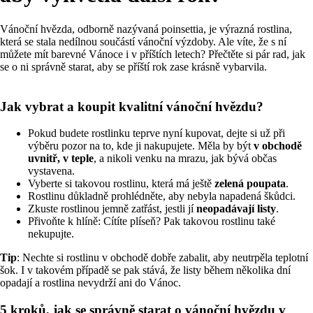
Vánoční hvězda, odborně nazývaná poinsettia, je výrazná rostlina,
která se stala nedílnou součástí vánoční výzdoby. Ale víte, že s ní
můžete mít barevné Vánoce i v příštích letech? Přečtěte si pár rad, jak
se o ni správně starat, aby se příští rok zase krásně vybarvila.
Jak vybrat a koupit kvalitní vánoční hvězdu?
Pokud budete rostlinku teprve nyní kupovat, dejte si už při
výběru pozor na to, kde ji nakupujete. Měla by být
v obchodě
uvnitř, v teple
, a nikoli venku na mrazu, jak bývá občas
vystavena.
Vyberte si takovou rostlinu, která má ještě
zelená poupata
.
Rostlinu důkladně prohlédněte, aby nebyla napadená škůdci.
Zkuste rostlinou jemně zatřást, jestli jí
neopadávají listy
.
Přivoňte k hlíně: Cítíte plíseň? Pak takovou rostlinu také
nekupujte.
Tip
: Nechte si rostlinu v obchodě dobře zabalit, aby neutrpěla teplotní
šok. I v takovém případě se pak stává, že listy během několika dní
opadají a rostlina nevydrží ani do Vánoc.
5 kroků, jak se správně starat o vánoční hvězdu v