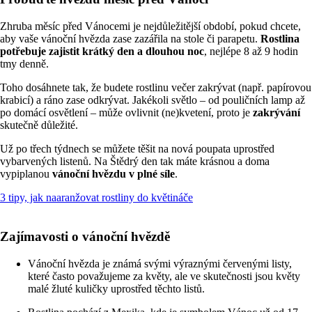
Zhruba měsíc před Vánocemi je nejdůležitější období, pokud chcete,
aby vaše vánoční hvězda zase zazářila na stole či parapetu.
Rostlina
potřebuje zajistit krátký den a dlouhou noc
, nejlépe 8 až 9 hodin
tmy denně.
Toho dosáhnete tak, že budete rostlinu večer zakrývat (např. papírovou
krabicí) a ráno zase odkrývat. Jakékoli světlo – od pouličních lamp až
po domácí osvětlení – může ovlivnit (ne)kvetení, proto je
zakrývání
skutečně důležité.
Už po třech týdnech se můžete těšit na nová poupata uprostřed
vybarvených listenů. Na Štědrý den tak máte krásnou a doma
vypiplanou
vánoční hvězdu v plné síle
.
3 tipy, jak naaranžovat rostliny do květináče
Zajímavosti o vánoční hvězdě
Vánoční hvězda je známá svými výraznými červenými listy,
které často považujeme za květy, ale ve skutečnosti jsou květy
malé žluté kuličky uprostřed těchto listů.