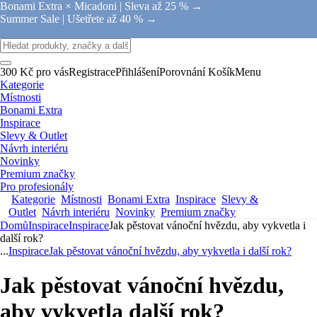
Bonami Extra × Micadoni |
Sleva až 25 % →
Summer Sale |
Ušetřete až 40 % →
300 Kč pro vás
Registrace
Přihlášení
Porovnání
Košík
Menu
Kategorie
Místnosti
Bonami Extra
Inspirace
Slevy & Outlet
Návrh interiéru
Novinky
Premium značky
Pro profesionály
Kategorie
Místnosti
Bonami Extra
Inspirace
Slevy &
Outlet
Návrh interiéru
Novinky
Premium značky
Domů
Inspirace
Inspirace
Jak pěstovat vánoční hvězdu, aby vykvetla i
další rok?
...
Inspirace
Jak pěstovat vánoční hvězdu, aby vykvetla i další rok?
Jak pěstovat vánoční hvězdu,
aby vykvetla další rok?