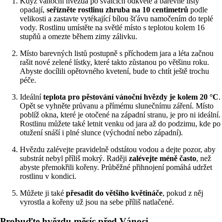
Když vánoční hvězda po svátcích odkvete a barevné listy
opadají,
seřízněte rostlinu zhruba na 10 centimetrů
podle
velikosti a zastavte vytékající bílou šťávu namočením do teplé
vody. Rostlinu umístěte na světlé místo s teplotou kolem 16
stupňů a omezte během zimy zálivku.
Místo barevných listů postupně s příchodem jara a léta začnou
rašit nové zelené lístky, které takto zůstanou po většinu roku.
Abyste docílili opětovného kvetení, bude to chtít ještě trochu
péče.
Ideální
teplota pro pěstování vánoční hvězdy je kolem 20 °C
.
Opět se vyhněte průvanu a přímému slunečnímu záření. Místo
poblíž okna, které je otočené na západní stranu, je pro ni ideální.
Rostlinu můžete také letnit venku od jara až do podzimu, kde po
otužení snáší i plné slunce (východní nebo západní).
Hvězdu zalévejte pravidelně odstátou vodou a dejte pozor, aby
substrát nebyl příliš mokrý. Raději
zalévejte méně často
, než
abyste přemokřili kořeny. Průběžné přihnojení pomáhá udržet
rostlinu v kondici.
Můžete ji také
přesadit do většího květináče
, pokud z něj
vyrostla a kořeny už jsou na sebe příliš natlačené.
Probuďte hvězdu měsíc před Vánoci