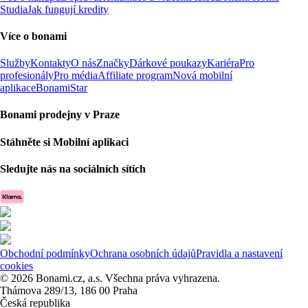
Studia
Jak fungují kredity
Více o bonami
Služby
Kontakty
O nás
Značky
Dárkové poukazy
Kariéra
Pro
profesionály
Pro média
Affiliate program
Nová mobilní
aplikace
BonamiStar
Bonami prodejny v Praze
Stáhněte si Mobilní aplikaci
Sledujte nás na sociálních sítích
Obchodní podmínky
Ochrana osobních údajů
Pravidla a nastavení
cookies
© 2026 Bonami.cz, a.s. Všechna práva vyhrazena.
Thámova 289/13, 186 00 Praha
Česká republika