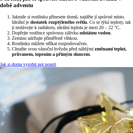
době adventu
Jakmile si rostlinku přinesete domů, najděte jí správné místo.
Ideální je
dostatek rozptýleného světla
. Co se týká teploty, tak
ji nedávejte k radiátoru, ideální teplota je mezi 20 – 22 °C.
Dopřejte rostlince správnou zálivku
odstátou vodou
.
Zeminu udržujte přiměřeně vlhkou.
Rostlinku můžete stříkat rozprašovačem.
Chraňte svou vánoční hvězdu před náhlými
změnami teplot,
průvanem, topením a přímým sluncem
.
Jak si doma vyrobit pot pourri