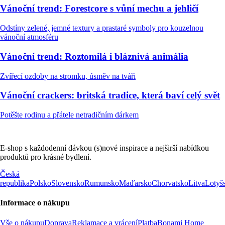
Vánoční trend: Forestcore s vůní mechu a jehličí
Odstíny zelené, jemné textury a prastaré symboly pro kouzelnou
vánoční atmosféru
Vánoční trend: Roztomilá i bláznivá animália
Zvířecí ozdoby na stromku, úsměv na tváři
Vánoční crackers: britská tradice, která baví celý svět
Potěšte rodinu a přátele netradičním dárkem
E-shop s každodenní dávkou (s)nové inspirace a nejširší nabídkou
produktů pro krásné bydlení.
Česká
republika
Polsko
Slovensko
Rumunsko
Maďarsko
Chorvatsko
Litva
Lotyš
Informace o nákupu
Vše o nákupu
Doprava
Reklamace a vrácení
Platba
Bonami Home