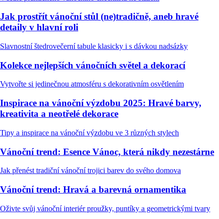
Jak prostřít vánoční stůl (ne)tradičně, aneb hravé
detaily v hlavní roli
Slavnostní štedrovečerní tabule klasicky i s dávkou nadsázky
Kolekce nejlepších vánočních světel a dekorací
Vytvořte si jedinečnou atmosféru s dekorativním osvětlením
Inspirace na vánoční výzdobu 2025: Hravé barvy,
kreativita a neotřelé dekorace
Tipy a inspirace na vánoční výzdobu ve 3 různých stylech
Vánoční trend: Esence Vánoc, která nikdy nezestárne
Jak přenést tradiční vánoční trojici barev do svého domova
Vánoční trend: Hravá a barevná ornamentika
Oživte svůj vánoční interiér proužky, puntíky a geometrickými tvary