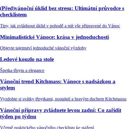
(Před)vánoční úklid bez stresu: Ultimátní průvodce s
checklistem
Tipy, jak zvládnout úklid v pohodě a mít vše připravené do Vánoc
Minimalistické Vánoce: krása v jednoduchosti
Objevte tajemství jednoduché vánoční výzdoby
Ledové kouzlo na stole
Špetka třpytu a elegance
Vánoční trend Kitchmass: Vánoce s nadsázkou a
stylem
Vyzdobte si svátky třpytkami, nostalgií a hravým duchem Kitchmassu
Vánoční přípravy zvládnete levou zadní: Co zařídit
týden po týdnu
Včetně praktického vánočního checklistu ke stažení