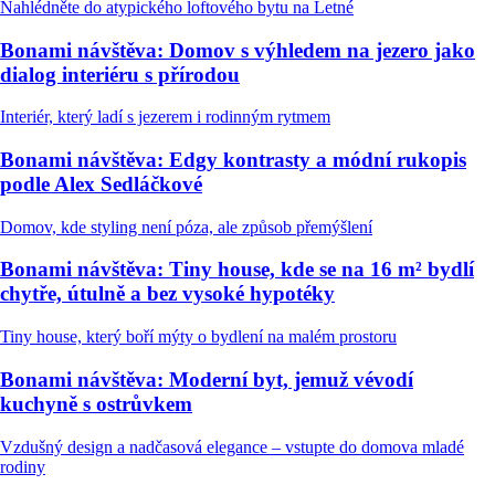
Nahlédněte do atypického loftového bytu na Letné
Bonami návštěva: Domov s výhledem na jezero jako
dialog interiéru s přírodou
Interiér, který ladí s jezerem i rodinným rytmem
Bonami návštěva: Edgy kontrasty a módní rukopis
podle Alex Sedláčkové
Domov, kde styling není póza, ale způsob přemýšlení
Bonami návštěva: Tiny house, kde se na 16 m² bydlí
chytře, útulně a bez vysoké hypotéky
Tiny house, který boří mýty o bydlení na malém prostoru
Bonami návštěva: Moderní byt, jemuž vévodí
kuchyně s ostrůvkem
Vzdušný design a nadčasová elegance – vstupte do domova mladé
rodiny