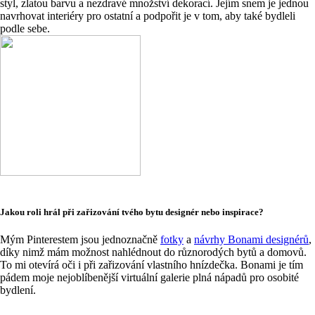
styl, zlatou barvu a nezdravé množství dekorací. Jejím snem je jednou
navrhovat interiéry pro ostatní a podpořit je v tom, aby také bydleli
podle sebe.
Jakou roli hrál při zařizování tvého bytu designér nebo inspirace?
Mým Pinterestem jsou jednoznačně
fotky
a
návrhy Bonami designérů
,
díky nimž mám možnost nahlédnout do různorodých bytů a domovů.
To mi otevírá oči i při zařizování vlastního hnízdečka. Bonami je tím
pádem moje nejoblíbenější virtuální galerie plná nápadů pro osobité
bydlení.