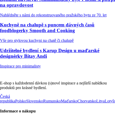
na opravdovost
Nahlédněte s námi do rekonstruovaného pražského bytu ze 70. let
Kuchyně na chalupě s puncem dávných časů
foodblogerky Smooth and Cooking
Vše pro stylovou kuchyni na chatě či chalupě
Udržitelné bydlení s Karup Design u maďarské
designérky Bitay Andi
Inspirace pro minimalisty
E-shop s každodenní dávkou (s)nové inspirace a nejširší nabídkou
produktů pro krásné bydlení.
Česká
republika
Polsko
Slovensko
Rumunsko
Maďarsko
Chorvatsko
Litva
Lotyš
Informace o nákupu