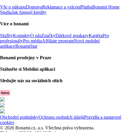
Vše o nákupu
Doprava
Reklamace a vrácení
Platba
Bonami Home
Studia
Jak fungují kredity
Více o bonami
Služby
Kontakty
O nás
Značky
Dárkové poukazy
Kariéra
Pro
profesionály
Pro média
Affiliate program
Nová mobilní
aplikace
BonamiStar
Bonami prodejny v Praze
Stáhněte si Mobilní aplikaci
Sledujte nás na sociálních sítích
Obchodní podmínky
Ochrana osobních údajů
Pravidla a nastavení
cookies
© 2026 Bonami.cz, a.s. Všechna práva vyhrazena.