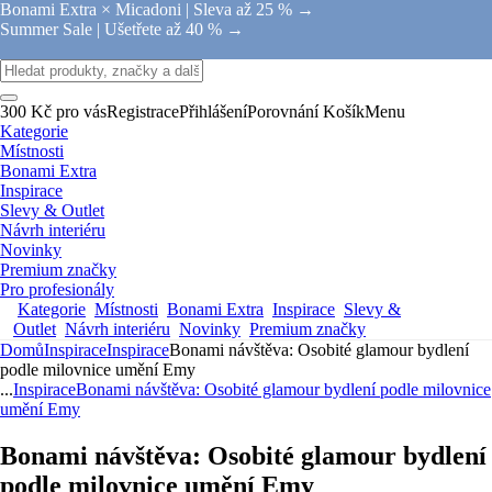
Bonami Extra × Micadoni |
Sleva až 25 % →
Summer Sale |
Ušetřete až 40 % →
300 Kč pro vás
Registrace
Přihlášení
Porovnání
Košík
Menu
Kategorie
Místnosti
Bonami Extra
Inspirace
Slevy & Outlet
Návrh interiéru
Novinky
Premium značky
Pro profesionály
Kategorie
Místnosti
Bonami Extra
Inspirace
Slevy &
Outlet
Návrh interiéru
Novinky
Premium značky
Domů
Inspirace
Inspirace
Bonami návštěva: Osobité glamour bydlení
podle milovnice umění Emy
...
Inspirace
Bonami návštěva: Osobité glamour bydlení podle milovnice
umění Emy
Bonami návštěva: Osobité glamour bydlení
podle milovnice umění Emy