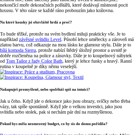
nekončící moře dekoračních polštářů, které dodávají místnosti pocit
luxusu. V této oáze se každé ráno probouzím jako královna.
Na které kousky jsi obzvláště hrdá a proč?
To bude těžké, protože na svém bydlení miluji prakticky vše. Je to
například
závěsné svítidlo Level
. Působí lehce umělecky a zároveň má
zlatou barvu, což odkazuje na mou lásku ke glamour stylu. Dále je to
bílá komoda Sierra
, protože nabízí štědrý úložný prostor a uvnitř je
dobře rozčleněna na police a zásuvky. Dále je to koupelnový nábytek
od
Tom Tailor z řady Color Bath
, který je lehce funky a hravý. Ranní
rutina v koupelně je díky němu veselejší.
Nakupuješ promyšleně, nebo spoléháš spíš na intuici?
Jak u čeho. Když jde o dekorace jako jsou obrazy, svíčky nebo třeba
vázy, tak spíše spontánně. Když jde o velkou investici, jako jsou
svítidla nebo stolek, pak si nechám pár dní na rozmyšlenou.
Pokud bys měla neomezený budget, co by sis do domu pořídila?