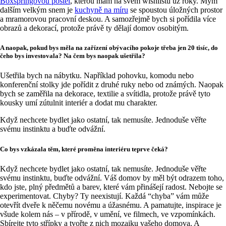
Boxspringovou postel
, kterou mám na svém wishlistu už roky. Mým
dalším velkým snem je
kuchyně na míru
se spoustou úložných prostor
a mramorovou pracovní deskou. A samozřejmě bych si pořídila více
obrazů a dekorací, protože právě ty dělají domov osobitým.
A naopak, pokud bys měla na zařízení obývacího pokoje třeba jen 20 tisíc, do
čeho bys investovala? Na čem bys naopak ušetřila?
Ušetřila bych na nábytku. Například pohovku, komodu nebo
konferenční stolky jde pořídit z druhé ruky nebo od známých. Naopak
bych se zaměřila na dekorace, textilie a svítidla, protože právě tyto
kousky umí zútulnit interiér a dodat mu charakter.
Když nechcete bydlet jako ostatní, tak nemusíte. Jednoduše věřte
svému instinktu a buďte odvážní.
Co bys vzkázala těm, které proměna interiéru teprve čeká?
Když nechcete bydlet jako ostatní, tak nemusíte. Jednoduše věřte
svému instinktu, buďte odvážní. Váš domov by měl být odrazem toho,
kdo jste, plný předmětů a barev, které vám přinášejí radost. Nebojte se
experimentovat. Chyby? Ty neexistují. Každá “chyba” vám může
otevřít dveře k něčemu novému a úžasnému. A pamatujte, inspirace je
všude kolem nás – v přírodě, v umění, ve filmech, ve vzpomínkách.
Sbírejte tyto střípky a tvořte z nich mozaiku vašeho domova. A