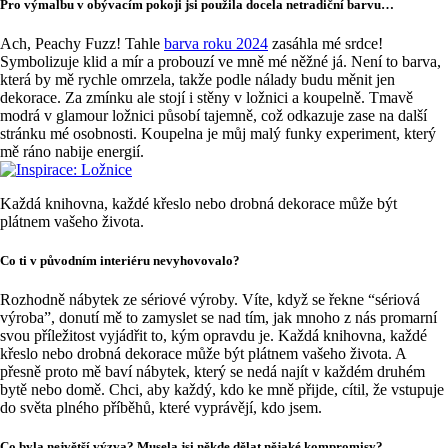
Pro výmalbu v obývacím pokoji jsi použila docela netradiční barvu…
Ach, Peachy Fuzz! Tahle
barva roku 2024
zasáhla mé srdce!
Symbolizuje klid a mír a probouzí ve mně mé něžné já. Není to barva,
která by mě rychle omrzela, takže podle nálady budu měnit jen
dekorace. Za zmínku ale stojí i stěny v ložnici a koupelně. Tmavě
modrá v glamour ložnici působí tajemně, což odkazuje zase na další
stránku mé osobnosti. Koupelna je můj malý funky experiment, který
mě ráno nabije energií.
Každá knihovna, každé křeslo nebo drobná dekorace může být
plátnem vašeho života.
Co ti v původním interiéru nevyhovovalo?
Rozhodně nábytek ze sériové výroby. Víte, když se řekne “sériová
výroba”, donutí mě to zamyslet se nad tím, jak mnoho z nás promarní
svou příležitost vyjádřit to, kým opravdu je. Každá knihovna, každé
křeslo nebo drobná dekorace může být plátnem vašeho života. A
přesně proto mě baví nábytek, který se nedá najít v každém druhém
bytě nebo domě. Chci, aby každý, kdo ke mně přijde, cítil, že vstupuje
do světa plného příběhů, které vyprávějí, kdo jsem.
Co byla největší výzva? Musela jsi někde dělat nějaké kompromisy?