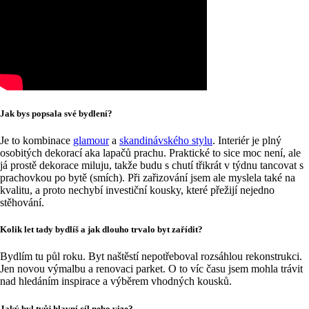
Jak bys popsala své bydlení?
Je to kombinace
glamour
a
skandinávského stylu
. Interiér je plný
osobitých dekorací aka lapačů prachu. Praktické to sice moc není, ale
já prostě dekorace miluju, takže budu s chutí třikrát v týdnu tancovat s
prachovkou po bytě (smích). Při zařizování jsem ale myslela také na
kvalitu, a proto nechybí investiční kousky, které přežijí nejedno
stěhování.
Kolik let tady bydlíš a jak dlouho trvalo byt zařídit?
Bydlím tu půl roku. Byt naštěstí nepotřeboval rozsáhlou rekonstrukci.
Jen novou výmalbu a renovaci parket. O to víc času jsem mohla trávit
nad hledáním inspirace a výběrem vhodných kousků.
Jaký byl tvůj hlavní cíl nebo vize?