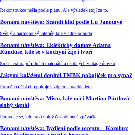
Rekonstrukce nešla podle plánu. Ale výsledek stojí za to.
Bonami návštěva: Scandi klid podle Lu Janotové
Světlý a harmonický interiér, kde vládne pohoda
Bonami návštěva: Eklektický domov Adama
Runduse, kde se v kuchyni žije i tvoří
Směs textur, přírodních materiálů a osobitých vintage úlovků
Jakými kolážemi doplnil TMBK pokojíček pro syna?
Proměna dětského pokoje s vtipem a nadhledem
Bonami návštěva: Místo, kde má i Martina Pártlová
slabý signál
Podívejte se, kde tráví volný čas oblíbená zpěvačka
Bonami návštěva: Bydlení podle receptu – Karolíny
Four Nadčasovost a špetka hravosti