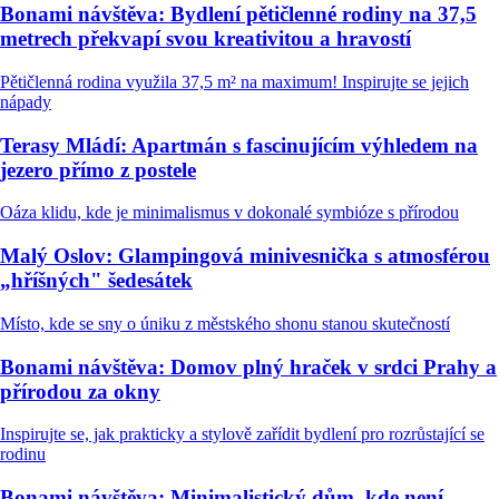
Bonami návštěva: Bydlení pětičlenné rodiny na 37,5
metrech překvapí svou kreativitou a hravostí
Pětičlenná rodina využila 37,5 m² na maximum! Inspirujte se jejich
nápady
Terasy Mládí: Apartmán s fascinujícím výhledem na
jezero přímo z postele
Oáza klidu, kde je minimalismus v dokonalé symbióze s přírodou
Malý Oslov: Glampingová minivesnička s atmosférou
„hříšných" šedesátek
Místo, kde se sny o úniku z městského shonu stanou skutečností
Bonami návštěva: Domov plný hraček v srdci Prahy a
přírodou za okny
Inspirujte se, jak prakticky a stylově zařídit bydlení pro rozrůstající se
rodinu
Bonami návštěva: Minimalistický dům, kde není