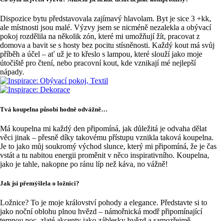
Dispozice bytu představovala zajímavý hlavolam. Byt je sice 3 +kk,
ale místnosti jsou malé. Výzvy jsem se nicméně nezalekla a obývací
pokoj rozdělila na několik zón, které mi umožňují žít, pracovat z
domova a bavit se s hosty bez pocitu stísněnosti. Každý kout má svůj
příběh a účel – ať už je to křeslo s lampou, které slouží jako moje
útočiště pro čtení, nebo pracovní kout, kde vznikají mé nejlepší
nápady.
Tvá koupelna působí hodně odvážně…
Má koupelna mi každý den připomíná, jak důležitá je odvaha dělat
věci jinak – přesně díky takovému přístupu vznikla taková koupelna.
Je to jako můj soukromý východ slunce, který mi připomíná, že je čas
vstát a tu nabitou energii proměnit v něco inspirativního. Koupelna,
jako je tahle, nakopne po ránu líp než káva, no vážně!
Jak jsi přemýšlela o ložnici?
Ložnice? To je moje království pohody a elegance. Představte si to
jako noční oblohu plnou hvězd – námořnická modř připomínající
temnou noc, zlaté akcenty jako záblesky hvězd a samozřejmě,