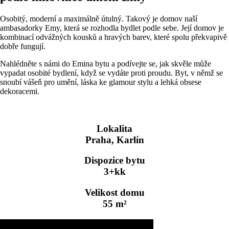
Osobitý, moderní a maximálně útulný. Takový je domov naší
ambasadorky Emy, která se rozhodla bydlet podle sebe. Její domov je
kombinací odvážných kousků a hravých barev, které spolu překvapivě
dobře fungují.
Nahlédněte s námi do Emina bytu a podívejte se, jak skvěle může
vypadat osobité bydlení, když se vydáte proti proudu. Byt, v němž se
snoubí vášeň pro umění, láska ke glamour stylu a lehká obsese
dekoracemi.
Lokalita
Praha, Karlín
Dispozice bytu
3+kk
Velikost domu
55 m²