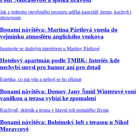
Jak z jednoho otevřeného prostoru udělat kancelář, hernu, kuchyň i
showroom
Bonami návštěva: Martina Pártlová vnesla do
vejminku atmosféru anglického venkova
Inspirujte se útulným interiérem u Martiny Pártlové
Hotelový apartmán podle TMBK: Interiér, kde
nechybí smysl pro humor ani pro detail
Estetika, co má vtip a nebojí se ho přiznat
Bonami návštěva: Domov Jany Šmíd Winterové voní
vanilkou a terasa vybízí ke zpomalení
Kuchyně, skleník a terasa v hlavní roli pomalého života
Bonami návštěva: Bohémský loft s terasou u Nikol
Moravcové